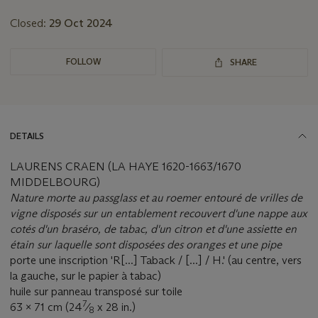
Closed:
29 Oct 2024
FOLLOW
SHARE
DETAILS
LAURENS CRAEN (LA HAYE 1620-1663/1670
MIDDELBOURG)
Nature morte au passglass et au roemer entouré de vrilles de
vigne disposés sur un entablement recouvert d'une nappe aux
cotés d'un braséro, de tabac, d'un citron et d'une assiette en
étain sur laquelle sont disposées des oranges et une pipe
porte une inscription 'R[...] Taback / [...] / H.' (au centre, vers
la gauche, sur le papier à tabac)
huile sur panneau transposé sur toile
7
63 x 71 cm (24
⁄
x 28 in.)
8