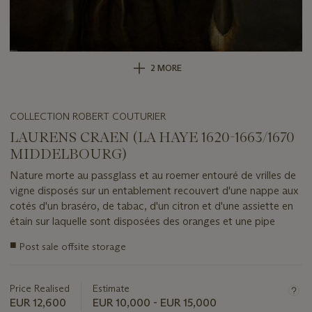
2 MORE
COLLECTION ROBERT COUTURIER
LAURENS CRAEN (LA HAYE 1620-1663/1670
MIDDELBOURG)
Nature morte au passglass et au roemer entouré de vrilles de
vigne disposés sur un entablement recouvert d'une nappe aux
cotés d'un braséro, de tabac, d'un citron et d'une assiette en
étain sur laquelle sont disposées des oranges et une pipe
Important
■
Post sale offsite storage
information
about
this
Price Realised
Estimate
lot
EUR 12,600
EUR 10,000 - EUR 15,000