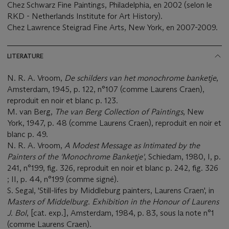
Chez Schwarz Fine Paintings, Philadelphia, en 2002 (selon le
RKD - Netherlands Institute for Art History).
Chez Lawrence Steigrad Fine Arts, New York, en 2007-2009.
LITERATURE
N. R. A. Vroom,
De schilders van het monochrome banketje
,
Amsterdam, 1945, p. 122, n°107 (comme Laurens Craen),
reproduit en noir et blanc p. 123.
M. van Berg,
The van Berg Collection of Paintings
, New
York, 1947, p. 48 (comme Laurens Craen), reproduit en noir et
blanc p. 49.
N. R. A. Vroom,
A Modest Message as Intimated by the
Painters of the 'Monochrome Banketje'
, Schiedam, 1980, I, p.
241, n°199, fig. 326, reproduit en noir et blanc p. 242, fig. 326
; II, p. 44, n°199 (comme signé).
S. Segal, 'Still-lifes by Middleburg painters, Laurens Craen', in
Masters of Middelburg. Exhibition in the Honour of Laurens
J. Bol
, [cat. exp.], Amsterdam, 1984, p. 83, sous la note n°1
(comme Laurens Craen).