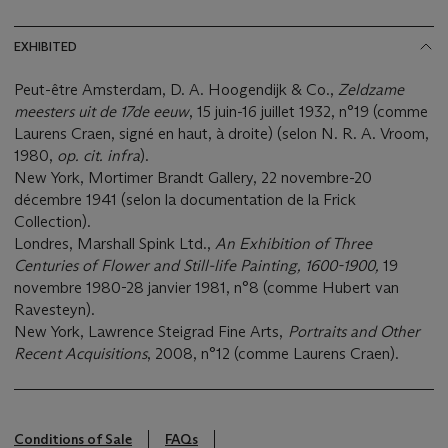
EXHIBITED
Peut-être Amsterdam, D. A. Hoogendijk & Co.,
Zeldzame
meesters uit de 17de eeuw
, 15 juin-16 juillet 1932, n°19 (comme
Laurens Craen, signé en haut, à droite) (selon N. R. A. Vroom,
1980,
op. cit. infra
).
New York, Mortimer Brandt Gallery, 22 novembre-20
décembre 1941 (selon la documentation de la Frick
Collection).
Londres, Marshall Spink Ltd.,
An Exhibition of Three
Centuries of Flower and Still-life Painting, 1600-1900,
19
novembre 1980-28 janvier 1981, n°8 (comme Hubert van
Ravesteyn).
New York, Lawrence Steigrad Fine Arts,
Portraits and Other
Recent Acquisitions
, 2008, n°12 (comme Laurens Craen).
Conditions of Sale
FAQs