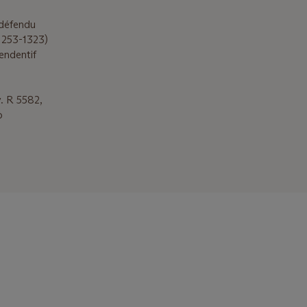
 défendu
1253-1323)
pendentif
v. R 5582,
o