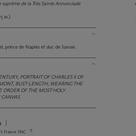
dre suprême de la Très Sainte Annonciade
⁄
in.)
3
l, prince de Naples et duc de Savoie.
CENTURY, PORTRAIT OF CHARLES II OF
DMONT, BUST-LENGTH, WEARING THE
E ORDER OF THE MOST HOLY
N CANVAS
s
ie's France SNC