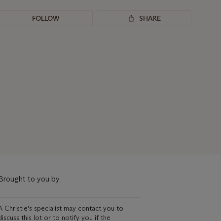
FOLLOW
SHARE
Brought to you by
A Christie's specialist may contact you to
discuss this lot or to notify you if the