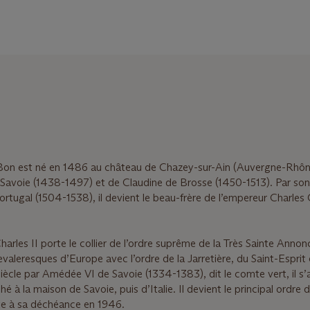
le Bon est né en 1486 au château de Chazey-sur-Ain (Auvergne-Rhô
de Savoie (1438-1497) et de Claudine de Brosse (1450-1513). Par so
ortugal (1504-1538), il devient le beau-frère de l’empereur Charles
Charles II porte le collier de l’ordre suprême de la Très Sainte Annonc
hevaleresques d’Europe avec l’ordre de la Jarretière, du Saint-Esprit 
iècle par Amédée VI de Savoie (1334-1383), dit le comte vert, il s’
é à la maison de Savoie, puis d’Italie. Il devient le principal ordre
te à sa déchéance en 1946.