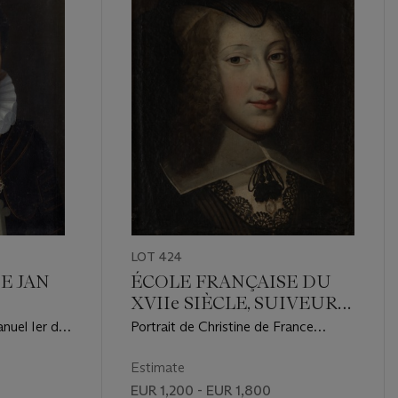
LOT 424
E JAN
ÉCOLE FRANÇAISE DU
XVIIe SIÈCLE, SUIVEUR
DES FRÈRES BEAUBRUN
nuel Ier de
Portrait de Christine de France
e de
(1606-1663), régente du duché de
mure portant
Savoie, en buste, en habit de veuve
Estimate
nt-Maurice
EUR 1,200 - EUR 1,800