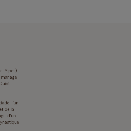
ne-Alpes)
n mariage
 Quint
iade, l’un
et de la
agit d’un
 dynastique