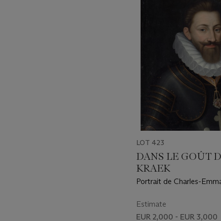
-
item_current_of_total_txt
LOT 423
DANS LE GOÛT D
KRAEK
Portrait de Charles-Emma
Savoie (1562-1630), princ
Piémont, en buste, en ar
Estimate
la croix de l'ordre de Sai
EUR 2,000 - EUR 3,000