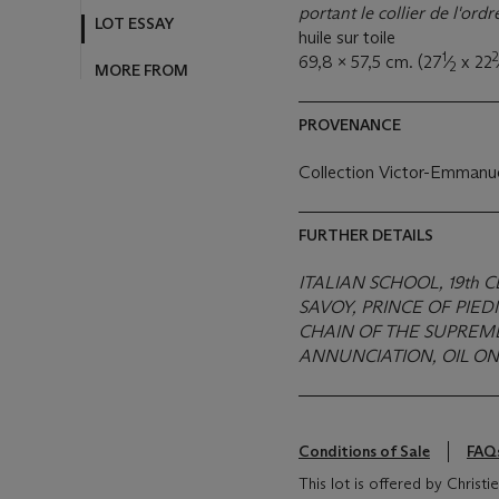
MORE FROM
portant le collier de l'or
huile sur toile
1
2
69,8 x 57,5 cm. (27
⁄
x 22
2
PROVENANCE
Collection Victor-Emmanue
FURTHER DETAILS
ITALIAN SCHOOL, 19th 
SAVOY, PRINCE OF PIE
CHAIN OF THE SUPREM
ANNUNCIATION, OIL O
Conditions of Sale
FAQ
This lot is offered by Christ