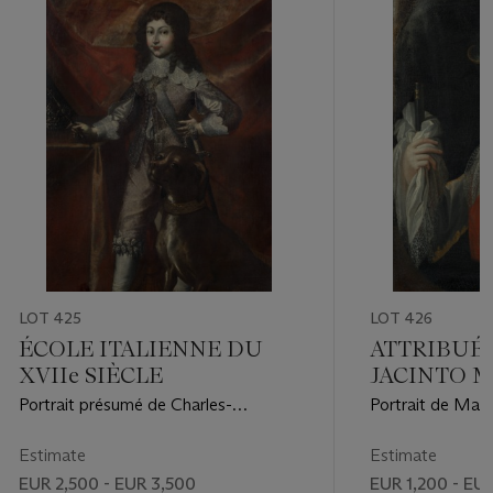
LOT 425
LOT 426
ÉCOLE ITALIENNE DU
ATTRIBUÉ
XVIIe SIÈCLE
JACINTO 
(1679-1734)
Portrait présumé de Charles-
Portrait de Mari
Emmanuel II de Savoie (1634-1675),
Savoie (1688-171
prince de Piémont, en pied, dans un
de Sicile, de Sa
Estimate
Estimate
pourpoint tailladé avec un col en
à mi-corps
EUR 2,500 - EUR 3,500
EUR 1,200 - EU