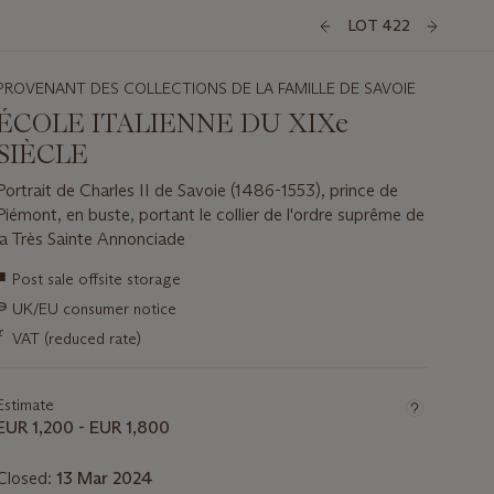
LOT 422
PROVENANT DES COLLECTIONS DE LA FAMILLE DE SAVOIE
ÉCOLE ITALIENNE DU XIXe
SIÈCLE
Portrait de Charles II de Savoie (1486-1553), prince de
Piémont, en buste, portant le collier de l'ordre suprême de
la Très Sainte Annonciade
Important
■
Post sale offsite storage
information
∍
UK/EU consumer notice
about
this
ƒ
VAT (reduced rate)
lot
Estimate
EUR 1,200 - EUR 1,800
Closed:
13 Mar 2024