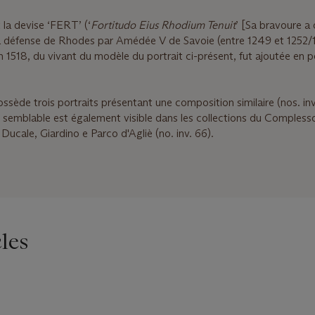
it la devise ‘FERT’ (‘
Fortitudo Eius Rhodium Tenuit
’ [Sa bravoure a
la défense de Rhodes par Amédée V de Savoie (entre 1249 et 1252/
n 1518, du vivant du modèle du portrait ci-présent, fut ajoutée en 
ssède trois portraits présentant une composition similaire (nos. in
 semblable est également visible dans les collections du Compless
ucale, Giardino e Parco d'Agliè (no. inv. 66).
les