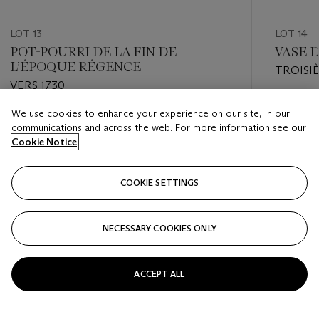
LOT 13
LOT 14
POT-POURRI DE LA FIN DE
VASE D
L’ÉPOQUE RÉGENCE
TROISI
VERS 1730
PORCELA
Estimate
We use cookies to enhance your experience on our site, in our
Estimate
EUR 15,0
communications and across the web. For more information see our
EUR 6,000 - EUR 8,000
Cookie Notice
Closed
Closed
COOKIE SETTINGS
FOLLOW
NECESSARY COOKIES ONLY
???-PREVIOUS_TXT
???
ACCEPT ALL
VIEW ALL