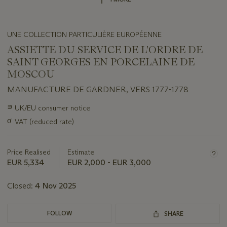
UNE COLLECTION PARTICULIÈRE EUROPÉENNE
ASSIETTE DU SERVICE DE L'ORDRE DE
SAINT GEORGES EN PORCELAINE DE
MOSCOU
MANUFACTURE DE GARDNER, VERS 1777-1778
Important
∍
UK/EU consumer notice
information
σ
VAT (reduced rate)
about
this
lot
Price Realised
Estimate
EUR 5,334
EUR 2,000 - EUR 3,000
Closed:
4 Nov 2025
FOLLOW
SHARE