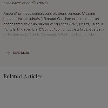
avec bazes et boulles dorés.
Aujourd'hui, nous connaissons plusieurs bureaux Mazarin
pouvant être attribués à Renaud Gaudron et présentant un
décor semblable : un bureau vendu chez Ader, Picard, Tajan, à
Paris, le 17 décembre 1983, lot 133 ; un autre a fait partie de la
collection de la Galerie Gismondi, à Paris ; un bureau Mazarin
est conservé au Mobilier national, à Paris, inv. GME 5564 (C.
Demestrescu,
op. cit.,
fig. 188 et 190).
READ MORE
Renaud Gaudron, ébéniste du grand siècle
Renaud Gaudron, fils du maître ébéniste Aubertin Gaudron et
de Suzanne Valet, fut le dernier d’une fratrie de onze enfants.
Related Articles
Formé avec son frère Nicolas dans l’atelier paternel, il devint
maître avant 1684 et succéda à son père comme ébéniste
ordinaire de la duchesse d’Orléans, Elisabeth-Charlotte de
Bavière. Il entra ensuite au service du Garde Meuble royal,
collaborant parfois avec son frère à Versailles.