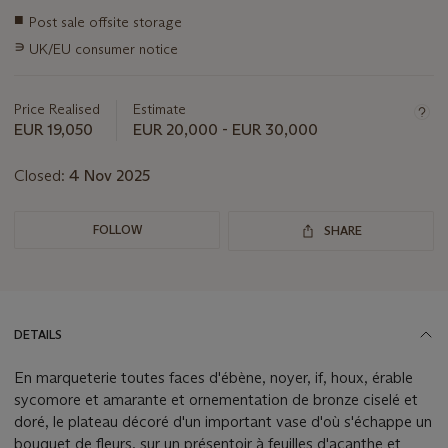
Important
■
Post sale offsite storage
information
∍
UK/EU consumer notice
about
this
lot
Price Realised
Estimate
EUR 19,050
EUR 20,000 - EUR 30,000
Closed:
4 Nov 2025
FOLLOW
SHARE
DETAILS
En marqueterie toutes faces d'ébène, noyer, if, houx, érable
sycomore et amarante et ornementation de bronze ciselé et
doré, le plateau décoré d'un important vase d'où s'échappe un
bouquet de fleurs, sur un présentoir à feuilles d'acanthe et