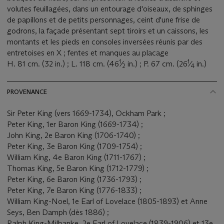
volutes feuillagées, dans un entourage d'oiseaux, de sphinges
de papillons et de petits personnages, ceint d'une frise de
godrons, la façade présentant sept tiroirs et un caissons, les
montants et les pieds en consoles inversées réunis par des
entretoises en X ; fentes et manques au placage
1
1
H. 81 cm. (32 in.) ; L. 118 cm. (46
⁄
in.) ; P. 67 cm. (26
⁄
in.)
2
4
PROVENANCE
Sir Peter King (vers 1669-1734), Ockham Park ;
Peter King, 1er Baron King (1669-1734) ;
John King, 2e Baron King (1706-1740) ;
Peter King, 3e Baron King (1709-1754) ;
William King, 4e Baron King (1711-1767) ;
Thomas King, 5e Baron King (1712-1779) ;
Peter King, 6e Baron King (1736-1793) ;
Peter King, 7e Baron King (1776-1833) ;
William King-Noel, 1e Earl of Lovelace (1805-1893) et Anne
Seys, Ben Damph (dès 1886) ;
Ralph King-Milbanke, 2e Earl of Lovelace (1839-1906) et 13e