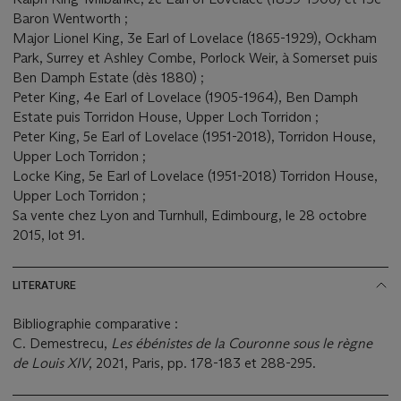
Baron Wentworth ;
Major Lionel King, 3e Earl of Lovelace (1865-1929), Ockham
Park, Surrey et Ashley Combe, Porlock Weir, à Somerset puis
Ben Damph Estate (dès 1880) ;
Peter King, 4e Earl of Lovelace (1905-1964), Ben Damph
Estate puis Torridon House, Upper Loch Torridon ;
Peter King, 5e Earl of Lovelace (1951-2018), Torridon House,
Upper Loch Torridon ;
Locke King, 5e Earl of Lovelace (1951-2018) Torridon House,
Upper Loch Torridon ;
Sa vente chez Lyon and Turnhull, Edimbourg, le 28 octobre
2015, lot 91.
LITERATURE
Bibliographie comparative :
C. Demestrecu,
Les ébénistes de la Couronne sous le règne
de Louis XIV
, 2021, Paris, pp. 178-183 et 288-295.