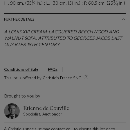
1
3
H. 90 cm. (35
⁄
in.) ; L. 130 cm. (51 in.) ; P. 60,5 cm. (23
⁄
in.)
4
4
FURTHER DETAILS
A LOUIS XVI CREAM-LACQUERED BEECHWOOD AND
WALNUT SOFA, ATTRIBUTED TO GEORGES JACOB LAST
QUARTER 18TH CENTURY
Conditions of Sale
FAQs
This lot is offered by Christie's France SNC
Brought to you by
Etienne de Couville
Specialist, Auctioneer
A Christie's specialist may contact you to discuss this lot or to