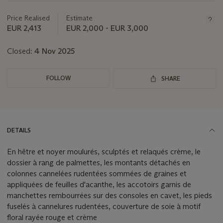
about
this
Price Realised
Estimate
lot
EUR 2,413
EUR 2,000 - EUR 3,000
Closed:
4 Nov 2025
FOLLOW
SHARE
DETAILS
En hêtre et noyer moulurés, sculptés et relaqués crème, le
dossier à rang de palmettes, les montants détachés en
colonnes cannelées rudentées sommées de graines et
appliquées de feuilles d'acanthe, les accotoirs garnis de
manchettes rembourrées sur des consoles en cavet, les pieds
fuselés à cannelures rudentées, couverture de soie à motif
floral rayée rouge et crème