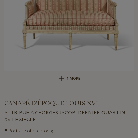
4 MORE
CANAPÉ D'ÉPOQUE LOUIS XVI
ATTRIBUÉ À GEORGES JACOB, DERNIER QUART DU
XVIIIE SIÈCLE
Important
■
Post sale offsite storage
information