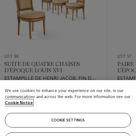
LOT 56
LOT 57
SUITE DE QUATRE CHAISES
PAIRE 
D'ÉPOQUE LOUIS XVI
L'ÉPO
ESTAMPILLE DE HENRI JACOB, FIN DU
ESTAMP
XVIIIE SIÈCLE
1790-95
We use cookies to enhance your experience on our site, in our
Estimate
Estimate
communications and across the web. For more information see our
EUR 2,000 - EUR 3,000
EUR 3,0
Cookie Notice
Closed
Closed
COOKIE SETTINGS
FOLLOW