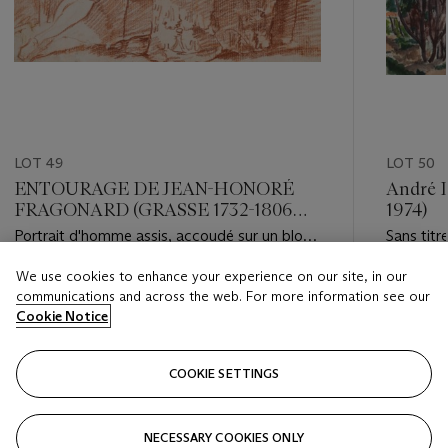
LOT 49
LOT 50
ENTOURAGE DE JEAN-HONORÉ
André 
FRAGONARD (GRASSE 1732-1806
1974)
PARIS)
Portrait d'homme assis, accoudé sur un bloc
Sans titr
de pierre
We use cookies to enhance your experience on our site, in our
Estimate
Estimate
communications and across the web. For more information see our
EUR 3,000 - EUR 5,000
EUR 1,50
Cookie Notice
Closed
Closed
COOKIE SETTINGS
FOLLOW
NECESSARY COOKIES ONLY