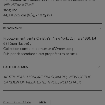
Villa d'Este à Tivoli
sanguine
1
3
41,3 x 27,5 cm (16
⁄
x 10
⁄
in.)
4
4
PROVENANCE
Probablement vente Christie's, New York, 22 mars 1991, lot
631 (non illustré) ;
Collection comte et comtesse d'Ormesson ;
Puis par descendance aux propriétaires actuels.
FURTHER DETAILS
AFTER JEAN-HONORÉ FRAGONARD, VIEW OF THE
GARDEN OF VILLA ESTE, TIVOLI, RED CHALK
Conditions of Sale
FAQs