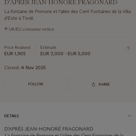
D'APRÈS JEAN-HONORÉ FRAGONARD
La fontaine de Pomone et l'allée des Cent Fontaines de la Villa
d'Este à Tivoli
Important
∍
UK/EU consumer notice
information
about
this
Price Realised
Estimate
lot
EUR 1,905
EUR 3,000 - EUR 5,000
Closed:
4 Nov 2025
FOLLOW
SHARE
DETAILS
D'APRÈS JEAN-HONORÉ FRAGONARD
La fontaine de Pomone et l'allée des Cent Fontaines de la