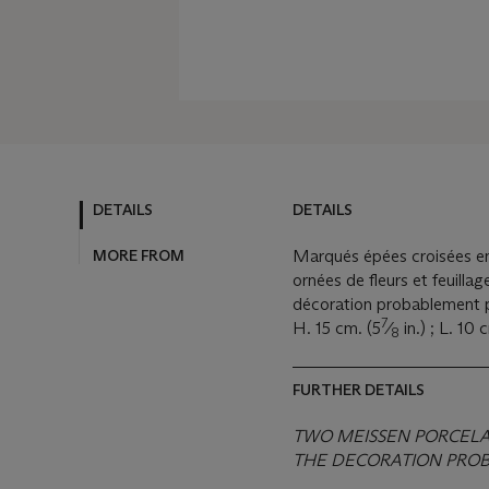
DETAILS
DETAILS
MORE FROM
Marqués épées croisées en 
ornées de fleurs et feuillag
décoration probablement p
7
H. 15 cm. (5
⁄
in.) ; L. 10 
8
FURTHER DETAILS
TWO MEISSEN PORCELAIN
THE DECORATION PROB