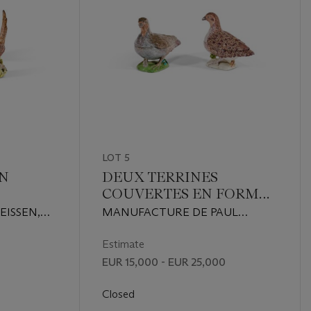
LOT 5
EN
DEUX TERRINES
COUVERTES EN FORME
DE PERDRIX EN
ISSEN,
MANUFACTURE DE PAUL
FAÏENCE DE
HANNONG, VERS 1750-1755
STRASBOURG
Estimate
EUR 15,000 - EUR 25,000
Closed