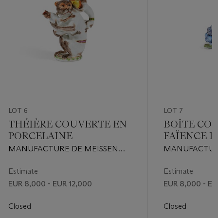
LOT 6
LOT 7
THÉIÈRE COUVERTE EN
BOÎTE CO
PORCELAINE
FAÏENCE D
STRASBOU
MANUFACTURE DE MEISSEN
MANUFACTUR
DU XVIIIE SIÈCLE, MODÈLE DE
HANNONG, VER
JOHANN JOACHIM KAËNDLER,
Estimate
Estimate
VERS 1740
EUR 8,000 - EUR 12,000
EUR 8,000 - EU
Closed
Closed