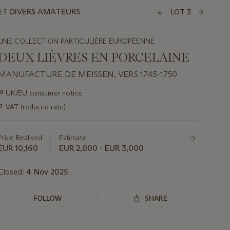
ET DIVERS AMATEURS
LOT 3
UNE COLLECTION PARTICULIÈRE EUROPÉENNE
DEUX LIÈVRES EN PORCELAINE
MANUFACTURE DE MEISSEN, VERS 1745-1750
Important
∍
UK/EU consumer notice
information
σ
VAT (reduced rate)
about
this
lot
Price Realised
Estimate
EUR 10,160
EUR 2,000 - EUR 3,000
Closed:
4 Nov 2025
FOLLOW
SHARE