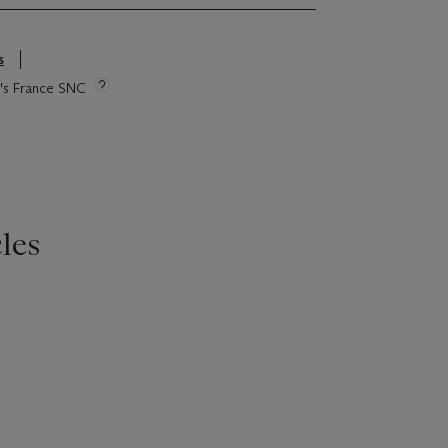
s
ie's France SNC
les