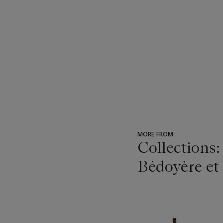
MORE FROM
Collections:
Bédoyère et
???
-
item_current_of_total_txt