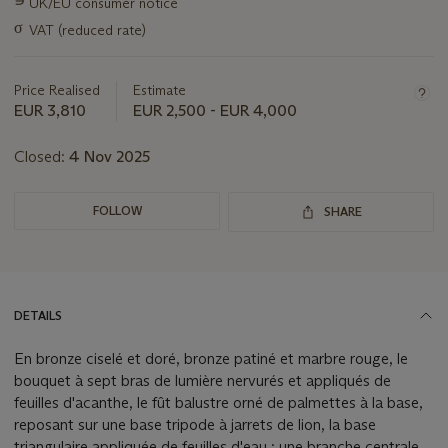
∍
UK/EU consumer notice
about
this
σ
VAT (reduced rate)
lot
Price Realised
Estimate
EUR 3,810
EUR 2,500 - EUR 4,000
Closed:
4 Nov 2025
FOLLOW
SHARE
DETAILS
En bronze ciselé et doré, bronze patiné et marbre rouge, le
bouquet à sept bras de lumière nervurés et appliqués de
feuilles d'acanthe, le fût balustre orné de palmettes à la base,
reposant sur une base tripode à jarrets de lion, la base
triangulaire appliquée de feuilles d'eau ; une branche centrale