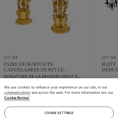
LOT 163
LOT 164
PAIRE DE SURTOUTS-
SUITE
CANDÉLABRES DE STYLE
DÉBUT
RESTAURATION
SIGNATURE DE LA MAISON ODIOT À
PARIS, XXE SIÈCLE
Estimate
We use cookies to enhance your experience on our site, in our
Estimate
EUR 2,0
communications and across the web. For more information see our
EUR 5,000 - EUR 8,000
Cookie Notice
Closed
Closed
COOKIE SETTINGS
FOLLOW