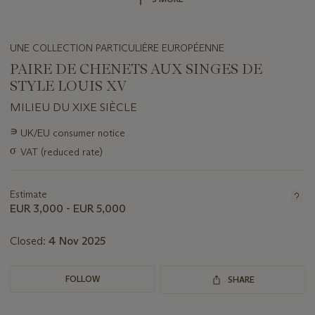
UNE COLLECTION PARTICULIÈRE EUROPÉENNE
PAIRE DE CHENETS AUX SINGES DE
STYLE LOUIS XV
MILIEU DU XIXE SIÈCLE
Important
∍
UK/EU consumer notice
information
σ
VAT (reduced rate)
about
this
lot
Estimate
EUR 3,000 - EUR 5,000
Closed:
4 Nov 2025
FOLLOW
SHARE