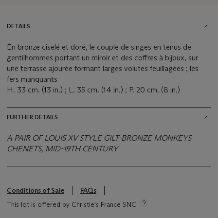
DETAILS
En bronze ciselé et doré, le couple de singes en tenus de
gentilhommes portant un miroir et des coffres à bijoux, sur
une terrasse ajourée formant larges volutes feuillagées ; les
fers manquants
H. 33 cm. (13 in.) ; L. 35 cm. (14 in.) ; P. 20 cm. (8 in.)
FURTHER DETAILS
A PAIR OF LOUIS XV STYLE GILT-BRONZE MONKEYS
CHENETS, MID-19TH CENTURY
Conditions of Sale
FAQs
This lot is offered by Christie's France SNC