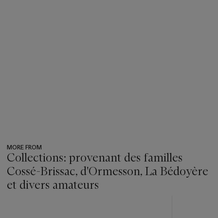
MORE FROM
Collections: provenant des familles
Cossé-Brissac, d'Ormesson, La Bédoyère
et divers amateurs
???
-
item_current_of_total_txt