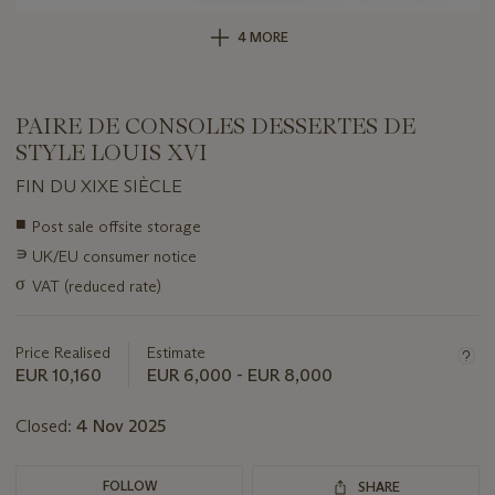
4 MORE
PAIRE DE CONSOLES DESSERTES DE
STYLE LOUIS XVI
FIN DU XIXE SIÈCLE
Important
■
Post sale offsite storage
information
∍
UK/EU consumer notice
about
this
σ
VAT (reduced rate)
lot
Price Realised
Estimate
EUR 10,160
EUR 6,000 - EUR 8,000
Closed:
4 Nov 2025
FOLLOW
SHARE