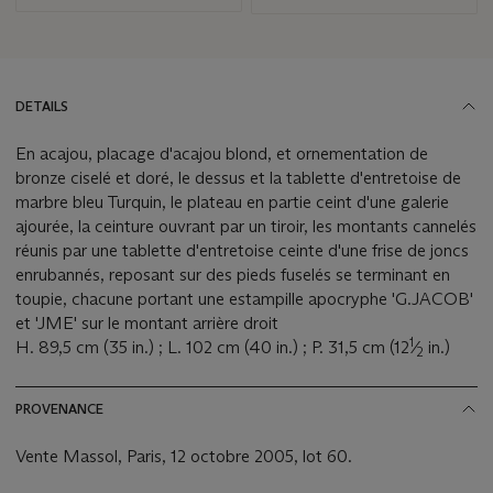
DETAILS
En acajou, placage d'acajou blond, et ornementation de
bronze ciselé et doré, le dessus et la tablette d'entretoise de
marbre bleu Turquin, le plateau en partie ceint d'une galerie
ajourée, la ceinture ouvrant par un tiroir, les montants cannelés
réunis par une tablette d'entretoise ceinte d'une frise de joncs
enrubannés, reposant sur des pieds fuselés se terminant en
toupie, chacune portant une estampille apocryphe 'G.JACOB'
et 'JME' sur le montant arrière droit
1
H. 89,5 cm (35 in.) ; L. 102 cm (40 in.) ; P. 31,5 cm (12
⁄
in.)
2
PROVENANCE
Vente Massol, Paris, 12 octobre 2005, lot 60.