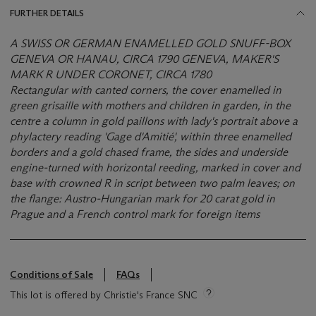
FURTHER DETAILS
A SWISS OR GERMAN ENAMELLED GOLD SNUFF-BOX
GENEVA OR HANAU, CIRCA 1790 GENEVA, MAKER'S
MARK R UNDER CORONET, CIRCA 1780
Rectangular with canted corners, the cover enamelled in
green grisaille with mothers and children in garden, in the
centre a column in gold paillons with lady's portrait above a
phylactery reading 'Gage d'Amitié', within three enamelled
borders and a gold chased frame, the sides and underside
engine-turned with horizontal reeding, marked in cover and
base with crowned R in script between two palm leaves; on
the flange: Austro-Hungarian mark for 20 carat gold in
Prague and a French control mark for foreign items
Conditions of Sale
FAQs
This lot is offered by Christie's France SNC