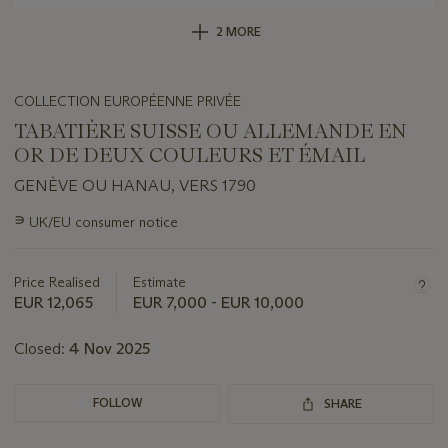
2 MORE
COLLECTION EUROPÉENNE PRIVÉE
TABATIÈRE SUISSE OU ALLEMANDE EN
OR DE DEUX COULEURS ET ÉMAIL
GENÈVE OU HANAU, VERS 1790
Important
∍
UK/EU consumer notice
information
about
this
Price Realised
Estimate
lot
EUR 12,065
EUR 7,000 - EUR 10,000
Closed:
4 Nov 2025
FOLLOW
SHARE