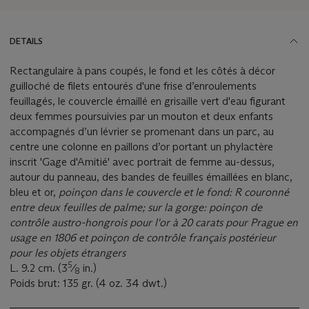
DETAILS
Rectangulaire à pans coupés, le fond et les côtés à décor
guilloché de filets entourés d'une frise d’enroulements
feuillagés, le couvercle émaillé en grisaille vert d'eau figurant
deux femmes poursuivies par un mouton et deux enfants
accompagnés d’un lévrier se promenant dans un parc, au
centre une colonne en paillons d’or portant un phylactère
inscrit 'Gage d'Amitié' avec portrait de femme au-dessus,
autour du panneau, des bandes de feuilles émaillées en blanc,
bleu et or,
poinçon dans le couvercle et le fond: R couronné
entre deux feuilles de palme; sur la gorge: poinçon de
contrôle austro-hongrois pour l'or à 20 carats pour Prague en
usage en 1806 et poinçon de contrôle français postérieur
pour les objets étrangers
5
L. 9.2 cm. (3
⁄
in.)
8
Poids brut: 135 gr. (4 oz. 34 dwt.)