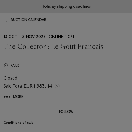
Holiday shipping deadlines
AUCTION CALENDAR
EVENT
13 OCT – 3 NOV 2023
| ONLINE 21061
DATE
The Collector : Le Goût Français
PARIS
Closed
Sale Total
EUR 1,983,114
MORE
FOLLOW
Conditions of sale