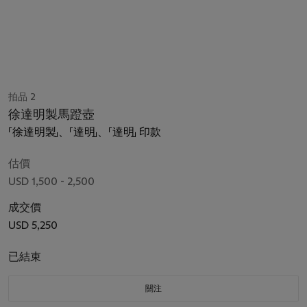
拍品 2
徐達明製馬蹬壺
「徐達明製」、「達明」、「達明」 印款
估價
USD 1,500 - 2,500
成交價
USD 5,250
已結束
關注