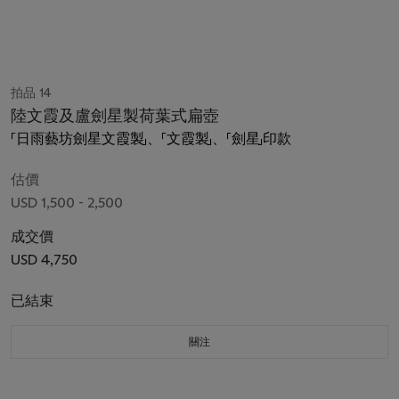
拍品 14
陸文霞及盧劍星製荷葉式扁壺
「日雨藝坊劍星文霞製」、「文霞製」、「劍星」印款
估價
USD 1,500 - 2,500
成交價
USD 4,750
已結束
關注