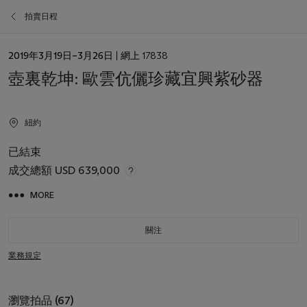
拍賣日程
日
2019年3月19日–3月26日
| 網上 17838
期
壺裏乾坤: 歐雲伉儷珍藏宜興紫砂器
紐約
已結束
成交總額
USD 639,000
MORE
關注
業務規定
瀏覽拍品 (67)