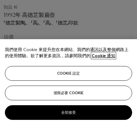
拍品 16
1992年 高德芷製扁壺
「德芷製陶」、「高」、「高」、「德芷」印款
估價
USD 800 - 1,200
我們使用 Cookie 來提升您在本網站、我們的通訊以及整個網路上
的使用體驗。欲了解更多資訊，請參閱我們的
Cookie 通知
成交價
USD 5,625
COOKIE 設定
已結束
關注
僅限必要 COOKIE
全部接受