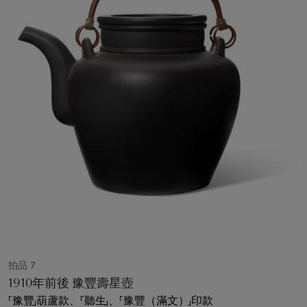
拍品 7
1910年前後 豫豐壽星壺
「豫豐」葫蘆款、「聽生」、「豫豐（滿文）」印款