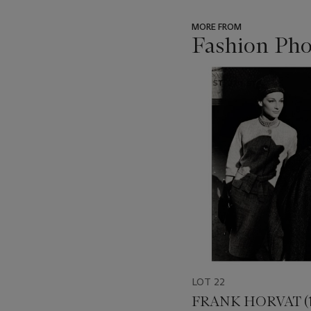
MORE FROM
Fashion Pho
???
-
item_current_of_total_txt
LOT 22
FRANK HORVAT (1