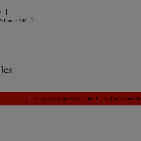
s
ie's France SNC
les
Sorry, we are unable to display this content. Please c