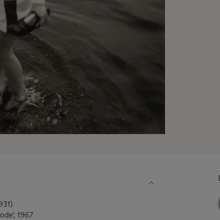
931)
Mode', 1967