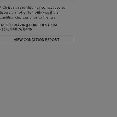
A Christie's specialist may contact you to
discuss this lot or to notify you if the
condition changes prior to the sale.
EMOREL-BAZIN@CHRISTIES.COM
+33 (0)1 40 76 84 16
VIEW CONDITION REPORT