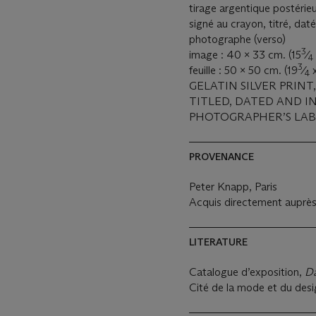
tirage argentique postérie
signé au crayon, titré, daté
photographe (verso)
3
image : 40 x 33 cm. (15
⁄
4
3
feuille : 50 x 50 cm. (19
⁄
x
4
GELATIN SILVER PRINT
TITLED, DATED AND I
PHOTOGRAPHER’S LABE
PROVENANCE
Peter Knapp, Paris
Acquis directement auprès 
LITERATURE
Catalogue d’exposition,
Da
Cité de la mode et du desig