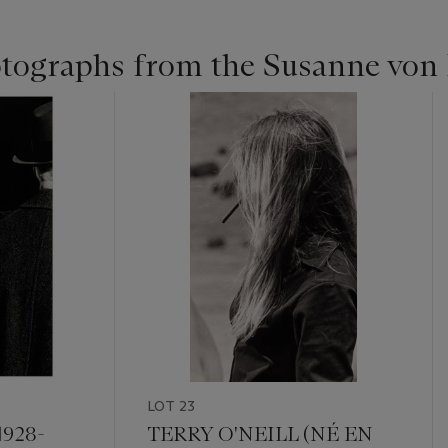
tographs from the Susanne von 
LOT 23
928-
TERRY O'NEILL (NÉ EN