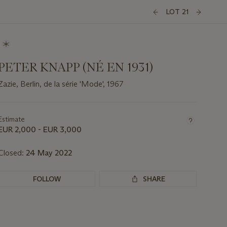
LOT 21
PETER KNAPP (NÉ EN 1931)
Zazie, Berlin, de la série 'Mode', 1967
Important
information
about
Estimate
this
EUR 2,000 - EUR 3,000
lot
Closed:
24 May 2022
FOLLOW
SHARE