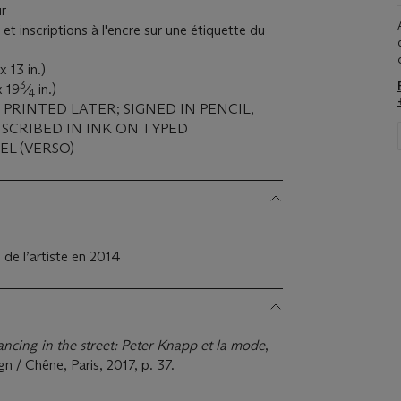
ur
 et inscriptions à l'encre sur une étiquette du
x 13 in.)
3
 19
⁄
in.)
4
, PRINTED LATER; SIGNED IN PENCIL,
NSCRIBED IN INK ON TYPED
L (VERSO)
de l’artiste en 2014
ncing in the street: Peter Knapp et la mode
,
n / Chêne, Paris, 2017, p. 37.