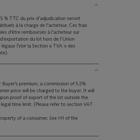
5,5 % TTC du prix d’adjudication seront
bituels à la charge de l’acheteur. Ces frais
bles d’être remboursés à l’acheteur sur
d’exportation du lot hors de l’Union
 légaux (Voir la Section « TVA » des
te).
lar Buyer’s premium, a commission of 5.5%
mer price will be charged to the buyer. It will
pon proof of export of the lot outside the
Please refer to section VAT
 property of a consumer. See H1 of the