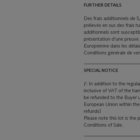
FURTHER DETAILS
Des frais additionnels de 
prélevés en sus des frais ha
additionnels sont suscepti
présentation d’une preuve 
Européenne dans les délais
Conditions générale de ven
SPECIAL NOTICE
ƒ: In addition to the regu
inclusive of VAT of the ham
be refunded to the Buyer u
European Union within the legal time limit. (
refunds)
Please note this lot is the
Conditions of Sale.