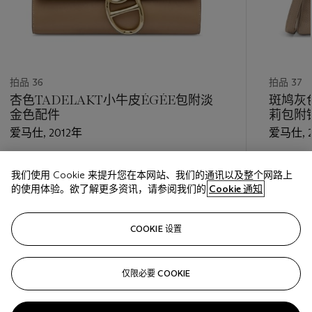
拍品 36
拍品 37
杏色TADELAKT小牛皮ÉGÉE包附淡
斑鸠灰
金色配件
莉包附
爱马仕, 2012年
爱马仕, 2
估价
估价
我们使用 Cookie 来提升您在本网站、我们的通讯以及整个网路上
HKD 20,000 - HKD 28,000
HKD 60,
的使用体验。欲了解更多资讯，请参阅我们的
Cookie 通知
巳结束
巳结束
COOKIE 设置
关注
仅限必要 COOKIE
???-PREVIOUS_TXT
???