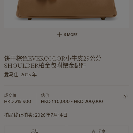
5 MORE
饼干棕色EVERCOLOR小牛皮29公分
SHOULDER柏金包附钯金配件
爱马仕, 2025 年
关
于
成交价
估价
此
HKD 215,900
HKD 140,000 - HKD 200,000
拍
品
拍品终止拍卖:
2026年7月14日
重
要
关注
分享