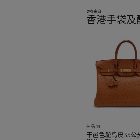
更多来自
香港手袋及
???
-
item_current_of_total_txt
拍品 14
干邑色鸵鸟皮35公