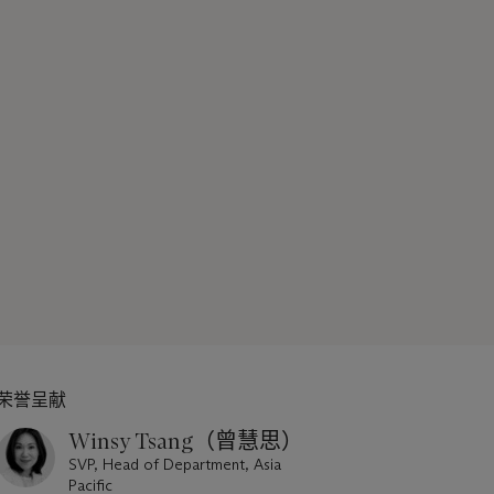
荣誉呈献
Winsy Tsang（曾慧思）
SVP, Head of Department, Asia
Pacific