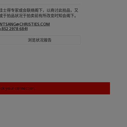
佳士得专家或会联络阁下，以商讨此拍品，又
或于拍品状况于拍卖前有所改变时知会阁下。
WTSANG@CHRISTIES.COM
+852 2978 6841
浏览状况报告
heck your connection.