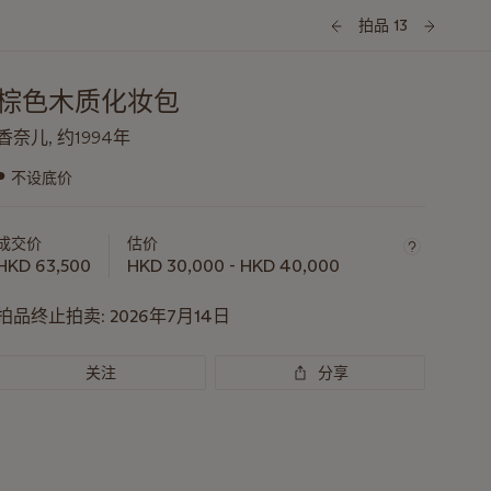
拍品 13
棕色木质化妆包
香奈儿, 约1994年
●
不设底价
关
于
此
成交价
估价
拍
HKD 63,500
HKD 30,000 - HKD 40,000
品
重
拍品终止拍卖:
2026年7月14日
要
资
关注
分享
讯