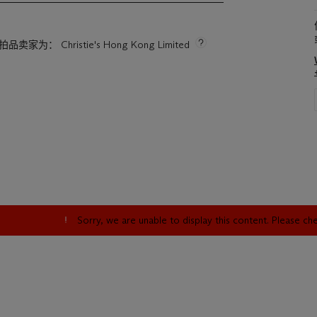
拍品卖家为： Christie's Hong Kong Limited
Sorry, we are unable to display this content. Please c