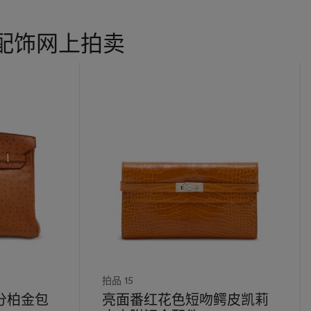
配饰网上拍卖
拍品 15
分柏金包
亮面番红花色短吻鳄皮凯莉