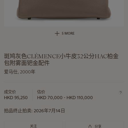
5 MORE
斑鸠灰色CLÉMENCE小牛皮32公分HAC柏金
包附雾面钯金配件
爱马仕, 2000年
关
于
成交价
估价
此
HKD 95,250
HKD 70,000 - HKD 110,000
拍
品
拍品终止拍卖:
2026年7月14日
重
要
关注
分享