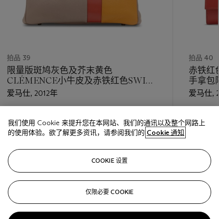
拍品 39
拍品 40
限量版斑鸠灰色及芥末黄色
赤铁红色
CLÉMENCE小牛皮及赤铁红色SWIFT
手拿包
小牛皮30公分CASAQUE柏金包附雾面
爱马仕, 2012年
爱马仕, 
钯金配件
估价
估价
我们使用 Cookie 来提升您在本网站、我们的通讯以及整个网路上
HKD 70,000 - HKD 110,000
HKD 26,
的使用体验。欲了解更多资讯，请参阅我们的
Cookie 通知
巳结束
巳结束
COOKIE 设置
关注
仅限必要 COOKIE
???-PREVIOUS_TXT
???