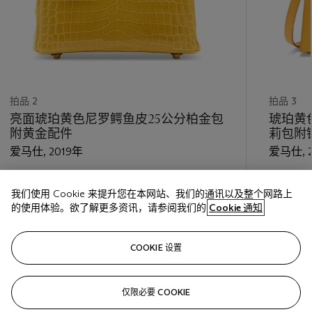
拍品 2
拍品 3
亮面琥珀黄色尼罗鳄鱼皮25公分柏金包
琥珀黄
附黄金配件
莉包附
爱马仕, 2019年
爱马仕, 2
估价
估价
我们使用 Cookie 来提升您在本网站、我们的通讯以及整个网路上
HKD 350,000 - HKD 450,000
HKD 60,
的使用体验。欲了解更多资讯，请参阅我们的
Cookie 通知
巳结束
巳结束
COOKIE 设置
关注
仅限必要 COOKIE