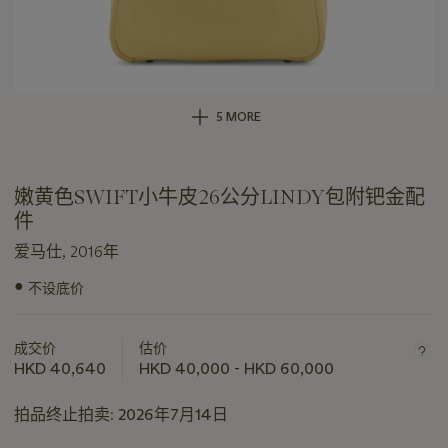
5 MORE
嫩黄色SWIFT小牛皮26公分LINDY包附钯金配
件
爱马仕, 2016年
●
不设底价
关
于
此
成交价
估价
拍
HKD 40,640
HKD 40,000 - HKD 60,000
品
重
拍品终止拍卖:
2026年7月14日
要