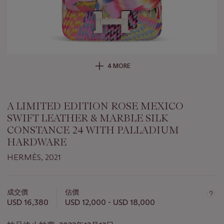
4 MORE
A LIMITED EDITION ROSE MEXICO
SWIFT LEATHER & MARBLE SILK
CONSTANCE 24 WITH PALLADIUM
HARDWARE
HERMÈS, 2021
關
於
成交價
估價
此
USD 16,380
USD 12,000 - USD 18,000
拍
品