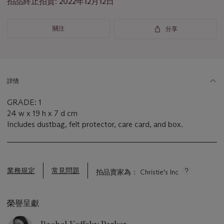
拍品終止拍賣:
2022年12月12日
重
要
資
關注
分享
訊
詳情
GRADE: 1
24 w x 19 h x 7 d cm
Includes dustbag, felt protector, care card, and box.
業務規定
常見問題
拍品賣家為： Christie's Inc
榮譽呈獻