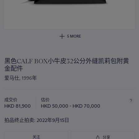
5 MORE
黑色CALF BOX小牛皮32公分外缝凯莉包附黄
金配件
爱马仕, 1996年
关
于
成交价
估价
此
HKD 81,900
HKD 50,000 - HKD 70,000
拍
品
拍品终止拍卖:
2022年9月15日
重
要
关注
分享