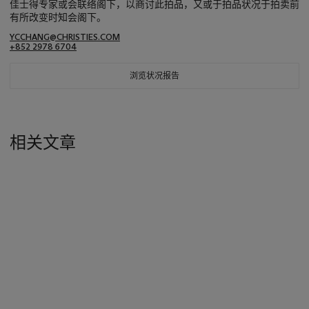
佳士得专家或会联络阁下，以商讨此拍品，又或于拍品状况于拍卖前
有所改变时知会阁下。
YCCHANG@CHRISTIES.COM
+852 2978 6704
浏览状况报告
相关文章