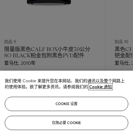
拍品 9
拍品 10
限量版黑色CALF BOX小牛皮30公分
黑色C
SO BLACK柏金包附黑色PVD配件
钯金配
爱马仕, 2010年
爱马仕, 
估价
估价
我们使用 Cookie 来提升您在本网站、我们的通讯以及整个网路上
HKD 100,000 - HKD 160,000
HKD 60,
的使用体验。欲了解更多资讯，请参阅我们的
Cookie 通知
巳结束
巳结束
COOKIE 设置
关注
仅限必要 COOKIE
???-PREVIOUS_TXT
???