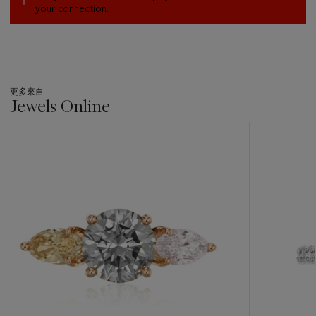
your connection.
更多來自
Jewels Online
???
-
item_current_of_total_txt