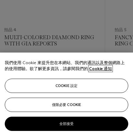
拍品 4
拍品 5
MULTI-COLORED DIAMOND RING
FANCY
WITH GIA REPORTS
RING O
REPOR
估價
估價
我們使用 Cookie 來提升您在本網站、我們的通訊以及整個網路上
USD 7,000 - USD 10,000
USD 18,
的使用體驗。欲了解更多資訊，請參閱我們的
Cookie 通知
巳結束
巳結束
COOKIE 設定
關注
僅限必要 COOKIE
???-PREVIOUS_TXT
???
全部接受
查看全部