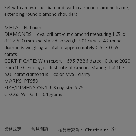
Set with an oval-cut diamond, within a round diamond frame,
extending round diamond shoulders
METAL: Platinum
DIAMONDS: 1 oval brilliant-cut diamond measuring 11.31 x
8.11 x 5.10 mm and stated to weigh 3.01 carats; 42 round
diamonds weighing a total of approximately 0.55 - 0.65
carats
CERTIFICATE: With report 1169317886 dated 10 June 2020
from the Gemological Institute of America stating that the
3.01 carat diamond is F color, VVS2 clarity
MARKS: PT950
SIZE/DIMENSIONS: US ring size 5.75
GROSS WEIGHT: 6.1 grams
業務規定
常見問題
拍品賣家為： Christie's Inc