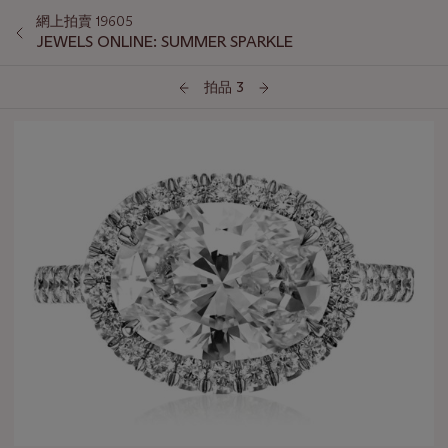
網上拍賣 19605
JEWELS ONLINE: SUMMER SPARKLE
拍品 3