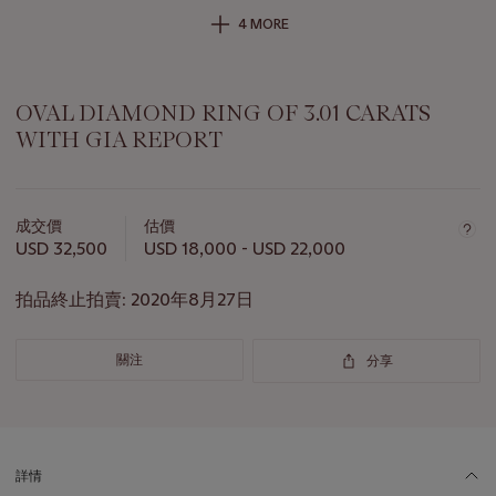
4 MORE
OVAL DIAMOND RING OF 3.01 CARATS
WITH GIA REPORT
關
於
成交價
估價
此
USD 32,500
USD 18,000 - USD 22,000
拍
品
拍品終止拍賣:
2020年8月27日
重
要
資
關注
分享
訊
詳情