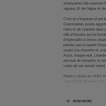
ondoyantes Elle exprime l
vigueur, Et de l’algue et d
C’est en s’inspirant d’une
Grammairien, poète égyptie
Héro et de Léandre dans un
ville d’Abydos sur les bords
d’Aphrodite à Sestos situé
paroles qui occupent l’esse
vouée à la chasteté et, à 
Aussi, chaque nuit, Léandr
une nuit de tempête, le ve
corps de son amant rejeté p
Publié à Venise en 1494, l
mais il fallut attendre la f
véritablement célèbre. En 1
1796, celle de Jean-Baptist
une version en vers, mais q
READ MORE
Coupin en 1829 avec les aut