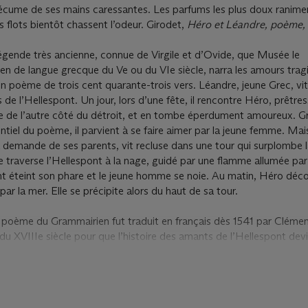
’écume de ses mains caressantes. Les parfums les plus doux ranime
es flots bientôt chassent l’odeur. Girodet,
Héro et Léandre, poème, 
 légende très ancienne, connue de Virgile et d’Ovide, que Musée le
n de langue grecque du Ve ou du VIe siècle, narra les amours trag
 poème de trois cent quarante-trois vers. Léandre, jeune Grec, vit
 de l’Hellespont. Un jour, lors d’une fête, il rencontre Héro, prêtre
e de l’autre côté du détroit, et en tombe éperdument amoureux. G
ntiel du poème, il parvient à se faire aimer par la jeune femme. Mais
la demande de ses parents, vit recluse dans une tour qui surplombe l
e traverse l’Hellespont à la nage, guidé par une flamme allumée pa
nt éteint son phare et le jeune homme se noie. Au matin, Héro déco
ar la mer. Elle se précipite alors du haut de sa tour.
e poème du Grammairien fut traduit en français dès 1541 par Cléme
in du XVIIIe siècle pour que l’histoire des amants de l’Hellespont dev
784, parut sa traduction en prose par Gabriel de La Porte du Theil,
e Gail, plus élégante et plus fidèle. En 1805, Charles-Louis Molleva
ui n’avait ni la grâce de Marot ni celle de Girodet, éditée par Pierr
res œuvres littéraires et poétiques de l’artiste .