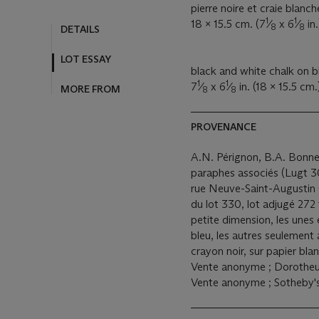
pierre noire et craie blanch
1
1
18 x 15.5 cm. (7
⁄
x 6
⁄
in.
8
8
DETAILS
LOT ESSAY
black and white chalk on b
1
1
7
⁄
x 6
⁄
in. (18 x 15.5 cm.
MORE FROM
8
8
PROVENANCE
A.N. Pérignon, B.A. Bonnef
paraphes associés (Lugt 30
rue Neuve-Saint-Augustin (e
du lot 330, lot adjugé 272 
petite dimension, les unes 
bleu, les autres seulement 
crayon noir, sur papier bla
Vente anonyme ; Dorotheum
Vente anonyme ; Sotheby's, 