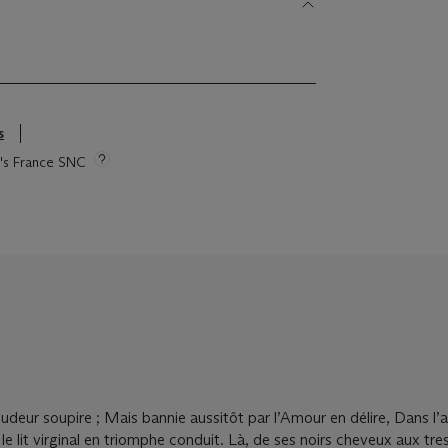
s
ie's France SNC
pudeur soupire ; Mais bannie aussitôt par l’Amour en délire, Dans l’a
 le lit virginal en triomphe conduit. Là, de ses noirs cheveux aux tre