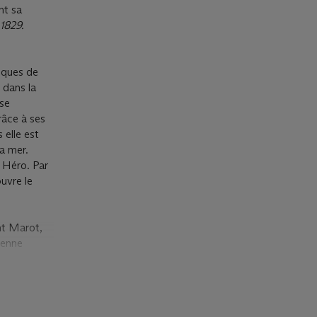
nt sa
1829.
iques de
 dans la
sse
râce à ses
 elle est
a mer.
r Héro. Par
uvre le
nt Marot,
ienne
 puis, en
ut publia
e-Alexandre