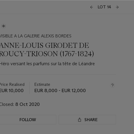
LOT 14
VISIBLE A LA GALERIE ALEXIS BORDES
ANNE-LOUIS GIRODET DE
ROUCY-TRIOSON (1767-1824)
Héro versant les parfums sur la tête de Léandre
Important
information
about
Price Realised
Estimate
this
EUR 10,000
EUR 8,000 - EUR 12,000
lot
Closed:
8 Oct 2020
FOLLOW
SHARE