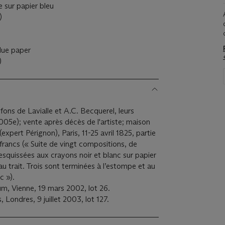
e sur papier bleu
)
lue paper
)
ons de Lavialle et A.C. Becquerel, leurs
05e); vente après décès de l'artiste; maison
xpert Pérignon), Paris, 11-25 avril 1825, partie
francs (« Suite de vingt compositions, de
esquissées aux crayons noir et blanc sur papier
au trait. Trois sont terminées à l’estompe et au
nc »).
, Vienne, 19 mars 2002, lot 26.
Londres, 9 juillet 2003, lot 127.