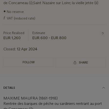
de Concarneau (i);Saint Nazaire sur Loire; la vieille jetée (ii)
Important
●
No reserve
information
ƒ
VAT (reduced rate)
about
this
lot
Price Realised
Estimate
EUR 1,260
EUR 600 - EUR 800
Closed:
12 Apr 2024
FOLLOW
SHARE
DETAILS
MAXIME MAUFRA (1861-1918)
Rentrée des barques de pêche ou sardiniers rentrant au port
de Concarneau (i);