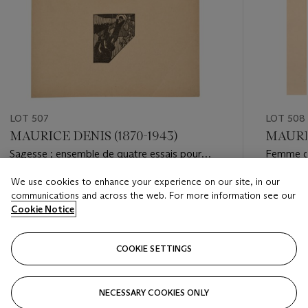
LOT 507
LOT 508
MAURICE DENIS (1870-1943)
MAURIC
Sagesse ; ensemble de quatre essais pour
Femme de
l’ouvrage Sagesse de Paul Verlaine
de l'ouv
We use cookies to enhance your experience on our site, in our
Estimate
Estimate
communications and across the web. For more information see our
EUR 600 - EUR 800
EUR 300
Cookie Notice
Closed
Closed
COOKIE SETTINGS
FOLLOW
NECESSARY COOKIES ONLY