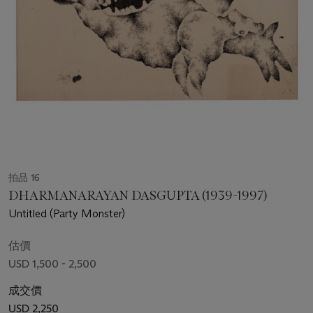
拍品 16
DHARMANARAYAN DASGUPTA (1939-1997)
Untitled (Party Monster)
估價
USD 1,500 - 2,500
成交價
USD 2,250