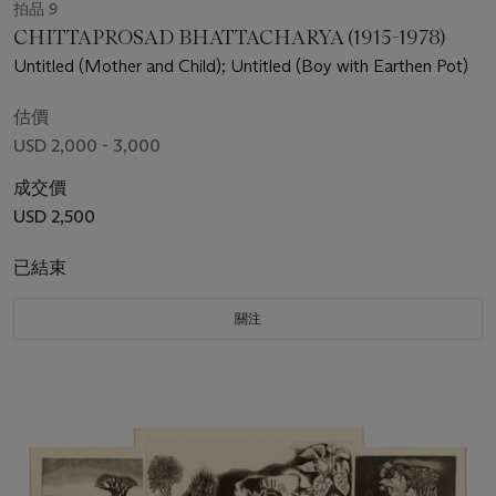
拍品 9
CHITTAPROSAD BHATTACHARYA (1915-1978)
Untitled (Mother and Child); Untitled (Boy with Earthen Pot)
估價
USD 2,000 - 3,000
成交價
USD 2,500
已結束
關注