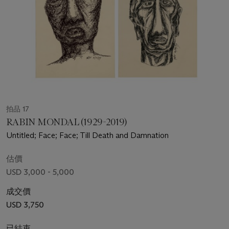
拍品 17
RABIN MONDAL (1929-2019)
Untitled; Face; Face; Till Death and Damnation
估價
USD 3,000 - 5,000
成交價
USD 3,750
已結束