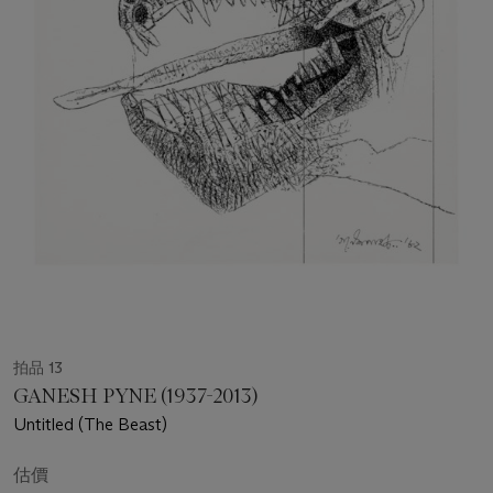
拍品 13
GANESH PYNE (1937-2013)
Untitled (The Beast)
估價