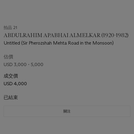
拍品 21
ABDULRAHIM APABHAI ALMELKAR (1920-1982)
Untitled (Sir Pherozshah Mehta Road in the Monsoon)
估價
USD 3,000 - 5,000
成交價
USD 4,000
已結束
關注