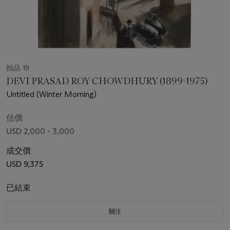
拍品 19
DEVI PRASAD ROY CHOWDHURY (1899-1975)
Untitled (Winter Morning)
估價
USD 2,000 - 3,000
成交價
USD 9,375
已結束
關注