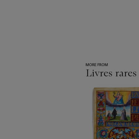
MORE FROM
Livres rares
???
-
item_current_of_total_txt