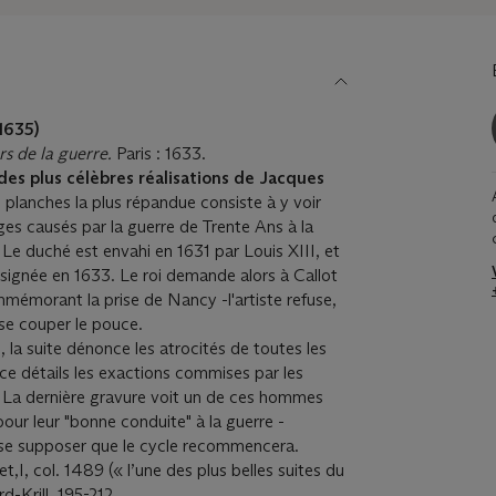
1635)
rs de la guerre.
Paris : 1633.
des plus célèbres réalisations de Jacques
s planches la plus répandue consiste à y voir
es causés par la guerre de Trente Ans à la
. Le duché est envahi en 1631 par Louis XIII, et
 signée en 1633. Le roi demande alors à Callot
mmémorant la prise de Nancy -l'artiste refuse,
 se couper le pouce.
, la suite dénonce les atrocités de toutes les
rce détails les exactions commises par les
. La dernière gravure voit un de ces hommes
ur leur "bonne conduite" à la guerre -
isse supposer que le cycle recommencera.
t,I, col. 1489 (« l’une des plus belles suites du
d-Krill, 195-212.