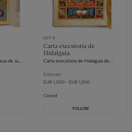
LOT 6
e
Carta executoria de
Hidalguia.
leza de Juan
Carta executoria de Hidalguia de
: 1576.
Sangre Enpropiedad, apedimiento de
Miguel Sanz de Medrano. Valladolid
Estimate
et Logroño : 1628.
EUR 1,000 - EUR 1,500
Closed
FOLLOW