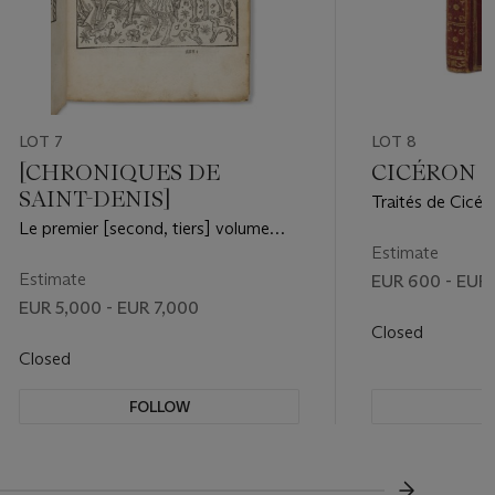
LOT 7
LOT 8
[CHRONIQUES DE
CICÉRON (106
SAINT-DENIS]
Traités de Cicéro
vieillesse. Sans l
Le premier [second, tiers] volume
l'aîné], 1780.
des grans croniques de France...Paris
Estimate
: Guillaume Eustace, 1er octobre
Estimate
EUR 600 - EUR
1514.
EUR 5,000 - EUR 7,000
Closed
Closed
FOLLOW
F