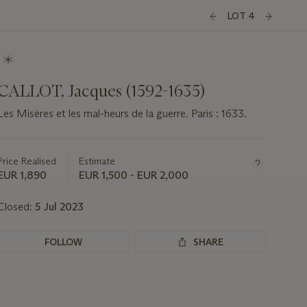
LOT 4
CALLOT, Jacques (1592-1635)
Les Misères et les mal-heurs de la guerre. Paris : 1633.
Important
information
about
Price Realised
Estimate
this
EUR 1,890
EUR 1,500 - EUR 2,000
lot
Closed:
5 Jul 2023
FOLLOW
SHARE