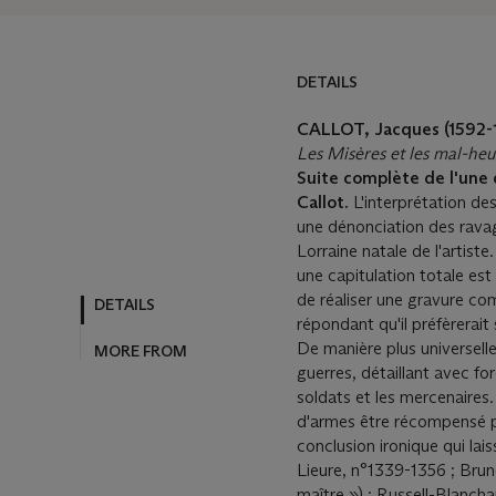
DETAILS
DETAILS
MORE FROM
CALLOT, Jacques (1592-
Les Misères et les mal-heu
Suite complète de l'une 
Callot.
L'interprétation de
une dénonciation des ravag
Lorraine natale de l'artiste
une capitulation totale est
de réaliser une gravure co
répondant qu'il préfèrerait
De manière plus universelle
guerres, détaillant avec fo
soldats et les mercenaires
d'armes être récompensé po
conclusion ironique qui la
Lieure, n°1339-1356 ; Brune
maître ») ; Russell-Blanchar