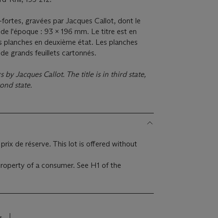
fortes, gravées par Jacques Callot, dont le
 de l'époque : 93 x 196 mm. Le titre est en
res planches en deuxième état. Les planches
 de grands feuillets cartonnés.
by Jacques Callot. The title is in third state,
ond state.
prix de réserve. This lot is offered without
 property of a consumer. See H1 of the
s