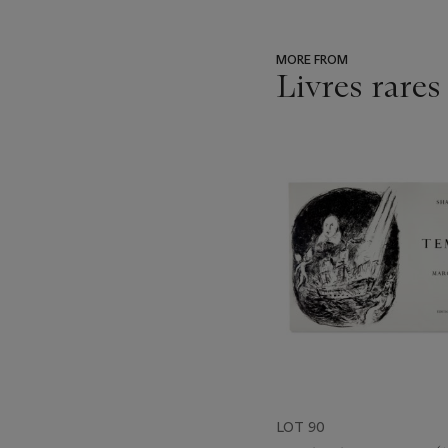
MORE FROM
Livres rares
???
-
item_current_of_total_txt
LOT 90