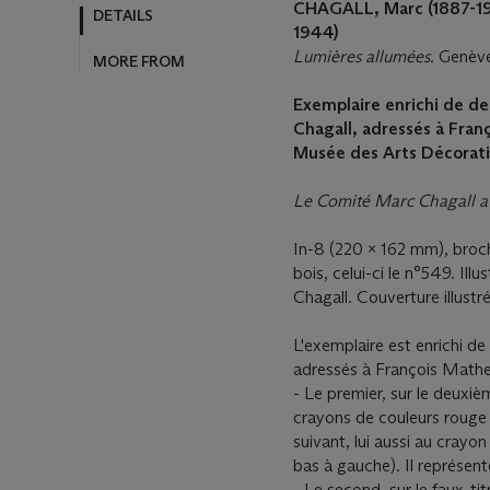
CHAGALL, Marc (1887-1
DETAILS
1944)
Lumières allumées.
Genève-
MORE FROM
Exemplaire enrichi de de
Chagall, adressés à Fran
Musée des Arts Décorati
Le Comité Marc Chagall a 
In-8 (220 x 162 mm), broc
bois, celui-ci le n°549. Il
Chagall. Couverture illustr
L'exemplaire est enrichi d
adressés à François Mathe
- Le premier, sur le deuxiè
crayons de couleurs rouge 
suivant, lui aussi au crayon
bas à gauche). Il représente
- Le second, sur le faux-tit