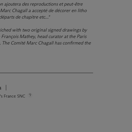
 ajoutera des reproductions et peut-être
. Marc Chagall a accepté de décorer en litho
éparts de chapitre etc..."
riched with two original signed drawings by
 François Mathey, head curator at the Paris
. The Comité Marc Chagall has confirmed the
s
ie's France SNC