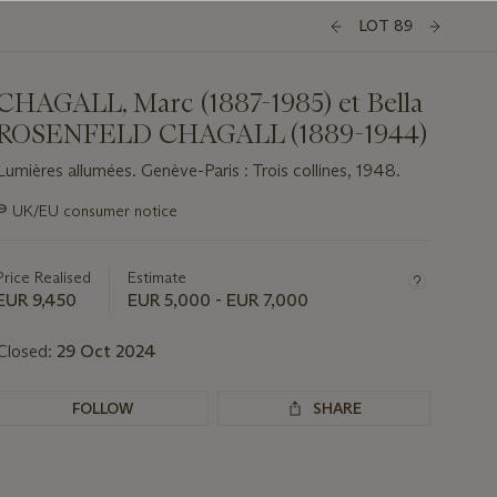
LOT 89
CHAGALL, Marc (1887-1985) et Bella
ROSENFELD CHAGALL (1889-1944)
Lumières allumées. Genève-Paris : Trois collines, 1948.
Important
∍
UK/EU consumer notice
information
about
this
Price Realised
Estimate
lot
EUR 9,450
EUR 5,000 - EUR 7,000
Closed:
29 Oct 2024
FOLLOW
SHARE