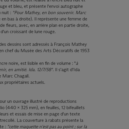
uge et bleu, et présente l'envoi autographe
 nuit :
"Pour Mathey, en bon souvenir. Marc
é en bas à droite). Il représente une femme de
e fleurs, avec, en arrière plan en partie droite,
 d'un croissant de lune rouge.
s des dessins sont adressés à François Mathey
 en chef du Musée des Arts Décoratifs de 1953
cre noire, est lisible en fin de volume : "
à
ir, en amitié. Ida. 12/7/58"
. Il s'agit d'Ida
de Marc Chagall.
x propriétaires actuels.
 un ouvrage illustré de reproductions
io (440 x 325 mm), en feuilles, 12 bifeuillets
eurs et essais de mise en page d'un texte
recollé. La couverture à rabats présente la
te :
"cette maquette n'est pas au point ; sur la