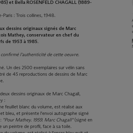
985) et Bella ROSENFELD CHAGALL (1889-
Paris : Trois collines, 1948.
ux dessins originaux signés de Marc
çois Mathey, conservateur en chef du
fs de 1953 à 1985.
confirmé l'authenticité de cette oeuvre.
hé. Un des 2500 exemplaires sur vélin sans
lustré de 45 reproductions de dessins de Marc
ée.
e deux dessins originaux de Marc Chagall,
y :
me feuillet blanc du volume, est réalisé aux
et bleu, et présente l'envoi autographe signé
 :
"Pour Mathey. 1959. Marc Chagall"
(signé en
 un peintre de profil, face à sa toile.
re du volume, est réalisé à l'encre bleu nuit et