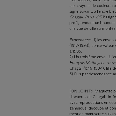
aux crayons de couleurs ro
signé suivant, à l'encre bleu
Chagall. Paris, 1959"
(sign
profil, tendant un bouquet d
une vue de ville surmontée
Provenance
: 1) les envoi
(1917-1993), conservateur
à 1985.
2) Un troisième envoi, à l'en
François Mathey, en souven
Chagall (1916-1994), fille 
3) Puis par descendance au
[ON JOINT:] Maquette pour
d'oeuvres de Chagall. In-fol
avec reproductions en coul
générique, découpé et cont
mention manuscrite suivan