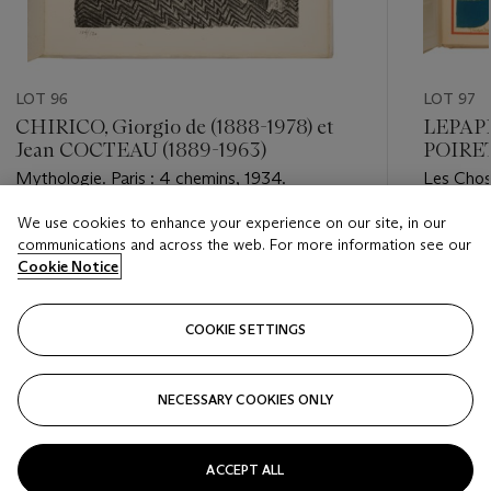
LOT 96
LOT 97
CHIRICO, Giorgio de (1888-1978) et
LEPAPE,
Jean COCTEAU (1889-1963)
POIRET
Mythologie. Paris : 4 chemins, 1934.
Les Chose
février 19
We use cookies to enhance your experience on our site, in our
Estimate
Estimate
communications and across the web. For more information see our
EUR 8,000 - EUR 12,000
EUR 1,20
Cookie Notice
Closed
Closed
COOKIE SETTINGS
FOLLOW
NECESSARY COOKIES ONLY
???-PREVIOUS_TXT
???
ACCEPT ALL
VIEW ALL