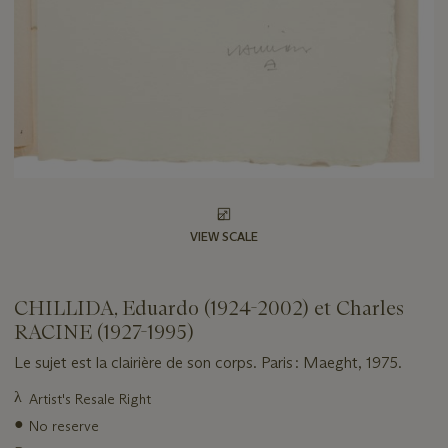
VIEW SCALE
CHILLIDA, Eduardo (1924-2002) et Charles
RACINE (1927-1995)
Le sujet est la clairière de son corps. Paris : Maeght, 1975.
Important
λ
Artist's Resale Right
information
●
No reserve
about