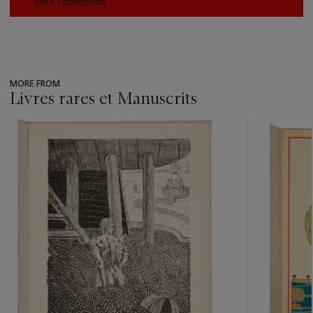
your connection.
MORE FROM
Livres rares et Manuscrits
???
-
item_current_of_total_txt