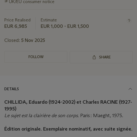
this
∍
UK/EU consumer notice
lot
Price Realised
Estimate
EUR 6,985
EUR 1,000 - EUR 1,500
Closed:
5 Nov 2025
FOLLOW
SHARE
DETAILS
CHILLIDA, Eduardo (1924-2002) et Charles RACINE (1927-
1995)
Le sujet est la clairière de son corps.
Paris : Maeght, 1975.
É
dition originale. Exemplaire nominatif, avec suite signée.