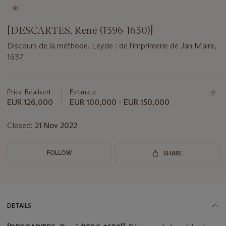
[DESCARTES, René (1596-1650)]
Discours de la méthode. Leyde : de l'imprimerie de Jan Maire,
1637
Important
information
about
Price Realised
Estimate
this
EUR 126,000
EUR 100,000 - EUR 150,000
lot
Closed:
21 Nov 2022
FOLLOW
SHARE
DETAILS