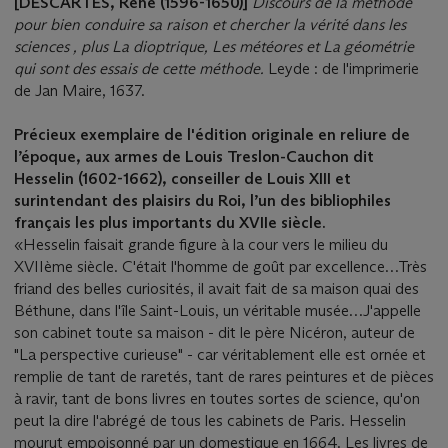
[DESCARTES, René (1596-1650)]
Discours de la méthode
pour bien conduire sa raison et chercher la vérité dans les
sciences , plus La dioptrique, Les météores et La géométrie
qui sont des essais de cette méthode.
Leyde : de l'imprimerie
de Jan Maire, 1637.
Précieux exemplaire de l'édition originale en reliure de
l’époque, aux armes de Louis Treslon-Cauchon dit
Hesselin (1602-1662), conseiller de Louis XIII et
surintendant des plaisirs du Roi, l’un des bibliophiles
français les plus importants du XVIIe siècle.
«Hesselin faisait grande figure à la cour vers le milieu du
XVIIème siècle. C'était l'homme de goût par excellence…Très
friand des belles curiosités, il avait fait de sa maison quai des
Béthune, dans l'île Saint-Louis, un véritable musée…J'appelle
son cabinet toute sa maison - dit le père Nicéron, auteur de
"La perspective curieuse" - car véritablement elle est ornée et
remplie de tant de raretés, tant de rares peintures et de pièces
à ravir, tant de bons livres en toutes sortes de science, qu'on
peut la dire l'abrégé de tous les cabinets de Paris. Hesselin
mourut empoisonné par un domestique en 1664. Les livres de