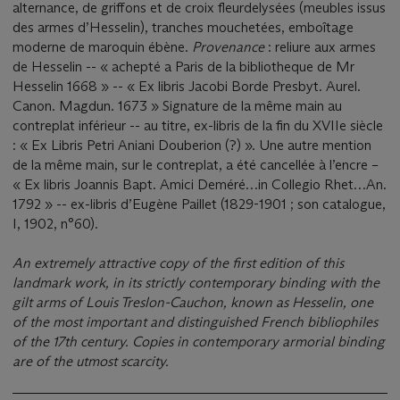
alternance, de griffons et de croix fleurdelysées (meubles issus
des armes d’Hesselin), tranches mouchetées, emboîtage
moderne de maroquin ébène.
Provenance
: reliure aux armes
de Hesselin -- « achepté a Paris de la bibliotheque de Mr
Hesselin 1668 » -- « Ex libris Jacobi Borde Presbyt. Aurel.
Canon. Magdun. 1673 » Signature de la même main au
contreplat inférieur -- au titre, ex-libris de la fin du XVIIe siècle
: « Ex Libris Petri Aniani Douberion (?) ». Une autre mention
de la même main, sur le contreplat, a été cancellée à l’encre –
« Ex libris Joannis Bapt. Amici Deméré…in Collegio Rhet…An.
1792 » -- ex-libris d’Eugène Paillet (1829-1901 ; son catalogue,
I, 1902, n°60).
An extremely attractive copy of the first edition of this
landmark work, in its strictly contemporary binding with the
gilt arms of Louis Treslon-Cauchon, known as Hesselin, one
of the most important and distinguished French bibliophiles
of the 17th century. Copies in contemporary armorial binding
are of the utmost scarcity.