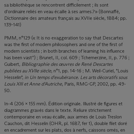
sa bibliothèque se rencontrent difficilement ; ils sont
d'ordinaire reliés en veau écaille à ses armes.?» (Bonnaffé,
Dictionnaire des amateurs français au XVIIe siècle, 1884; pp.
139-141)
PMM, n°129 (« It is no exaggeration to say that Descartes
was the first of modern philosophers and one of the first of
modern scientists ; in both branches of learning his influence
has been vast”) ; Brunet, II, col. 609 ; Tchemerzine, II, p. 776 ;
Guibert,
Bibliographie des œuvres de René Descartes
publiées au XVIIe siècle
, n°1, pp. 14-16 ; M. Weil-Curiel, "Louis
Hesselin",
in Un temps d'exubérance. Les arts décoratifs sous
Louis XIII et Anne d'Autriche
, Paris, RMG-GP, 2002, pp. 49-
50.
In-4 (206 x 155 mm). Édition originale. Illustré de figures et
diagrammes gravés dans le texte. Reliure strictement
contemporaine en veau écaille, aux armes de Louis Treslon
Cauchon, dit Hesselin (OHR, pl. 1687, fer 1), double filet doré
en encadrement sur les plats, dos à nerfs, caissons ornés, en