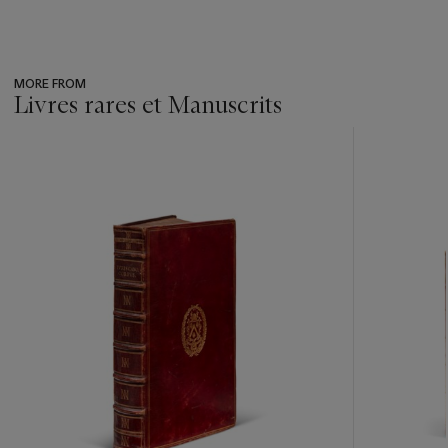
MORE FROM
Livres rares et Manuscrits
???
-
item_current_of_total_txt