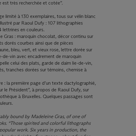
le est très recherchée et cotée”.
e limité à 130 exemplaires, tous sur vélin blanc
 Illustré par Raoul Dufy : 107 lithographies
4 lettrines en couleurs.
e Gras : maroquin chocolat, décor continu sur
lets dorés courbes ainsi que de pièces
e, bleu, vert, et vieux rose, lettre dorée sur
lie-de-vin avec encadrement de maroquin
elle celui des plats, garde de daim lie-de-vin,
és, tranches dorées sur témoins, chemise à
re : la première page d’un texte dactylographié,
r le Président”, à propos de Raoul Dufy, sur
liothèque à Bruxelles. Quelques passages sont
uleurs.
cably bound by Madeleine Gras, of one of
ooks.
“Those spirited and colorful lithographs
 popular work. Six years in production, the