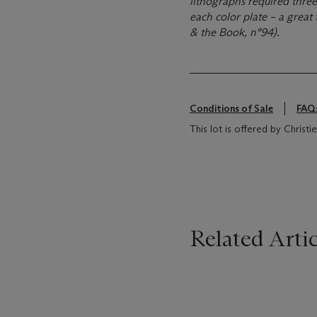
lithographs required three
each color plate – a great 
& the Book, n°94).
Conditions of Sale
FAQ
This lot is offered by Christ
Related Artic