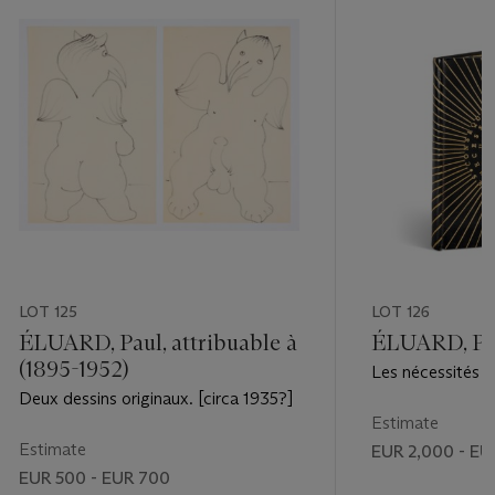
LOT 125
LOT 126
ÉLUARD, Paul, attribuable à
ÉLUARD, Pau
(1895-1952)
Les nécessités de
conséquences des
Deux dessins originaux. [circa 1935?]
Sans Pareil, 1921.
Estimate
Estimate
EUR 2,000 - EU
EUR 500 - EUR 700