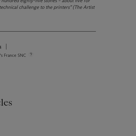
 hundred eighty-five stones – about five for
technical challenge to the printers” (The Artist
s
ie's France SNC
les