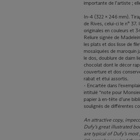
importante de l’artiste ; el
In-4 (322 x 246 mm). Tirag
de Rives, celui-ci le n° 37.
originales en couleurs et 3
Reliure signée de Madelein
les plats et dos lisse de fi
mosaïquées de maroquin jaun
le dos, doublure de daim 
chocolat dont le décor rapp
couverture et dos conserv
rabat et étui assortis.
- Encartée dans l’exemplai
intitulé “note pour Monsieu
papier à en-tête d’une bib
soulignés de différentes co
An attractive copy, impec
Dufy’s great illustrated b
are typical of Dufy’s most