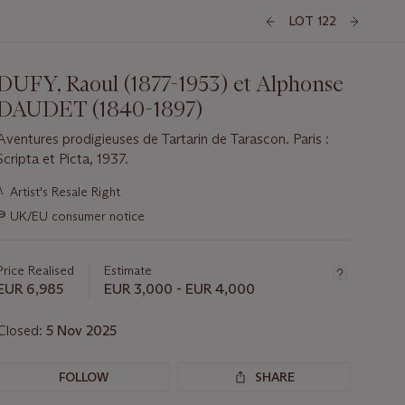
LOT 122
DUFY, Raoul (1877-1953) et Alphonse
DAUDET (1840-1897)
Aventures prodigieuses de Tartarin de Tarascon. Paris :
Scripta et Picta, 1937.
Important
λ
Artist's Resale Right
information
∍
UK/EU consumer notice
about
this
lot
Price Realised
Estimate
EUR 6,985
EUR 3,000 - EUR 4,000
Closed:
5 Nov 2025
FOLLOW
SHARE