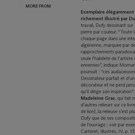
MORE FROM
Exemplaire élégamment r
richement illustré par D
travail, Dufy dessinant sur
pierre par couleur. “Toute 
chaque page dans une inte
algérienne, marquée par de 
rapprochements paradoxaux
seule l’habileté de l’artist
ennemies”, indique Mornan
poursuit : “ces audacieuse
Dessinateur parfait et d’un
décorateur et ne perd jama
qu’il dirige son inspiration
Madeleine Gras
, qui fait
d’autres relieurs sur ce liv
de lion), la relieuse s’est 
Dufy que de ses compositio
de l’ouvrage ; voir par ex
Carteret, Illustrés, IV, p. 