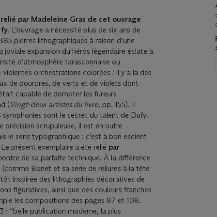
elié par Madeleine Gras de cet ouvrage
ufy
. L’ouvrage a nécessité plus de six ans de
 385 pierres lithographiques à raison d’une
la joviale expansion du héros légendaire éclate à
nsité d’atmosphère tarasconnaise ou
violentes orchestrations colorées : il y a là des
 de pourpres, de verts et de violets dont
e était capable de dompter les fureurs
d (
Vingt-deux artistes du livre
, pp. 155). Il
s symphonies sont le secret du talent de Dufy.
e précision scrupuleuse, il est en outre
is le sens typographique : c’est à bon escient
”. Le présent exemplaire a été relié
par
 montre de sa parfaite technique. À la différence
re (comme Bonet et sa série de reliures à la tête
plutôt inspirée des lithographies décoratives de
ns figuratives, ainsi que des couleurs franches
emple les compositions des pages 87 et 108.
133 : “belle publication moderne, la plus