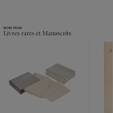
MORE FROM
Livres rares et Manuscrits
???
-
item_current_of_total_txt