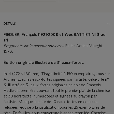
DETAILS
FIEDLER, François (1921-2001)
et
Yves
BATTISTINI (trad.
fr
)
Fragments sur le devenir universel
. Paris : Adrien Maeght,
1973.
É
dition
originale
illustré
e
de 31 eaux-fortes.
In-4 (272 x 180 mm). Tirage limité à 150 exemplaires, tous sur
Arches, avec les eaux-fortes signées par l’artiste, celui-ci le n°
6. Illustré de 31 eaux-fortes originales en noir de François
Fiedler, la première couvrant tout le premier plat de la chemise
et 30 hors texte, numérotées et signées au crayon par
l’artiste. Manque la suite de 10 eaux-fortes en couleurs
refusées requise à la justification pour les 25 exemplaires de
tête. En feuilles, sous couverture blanche rempliée. Chemise