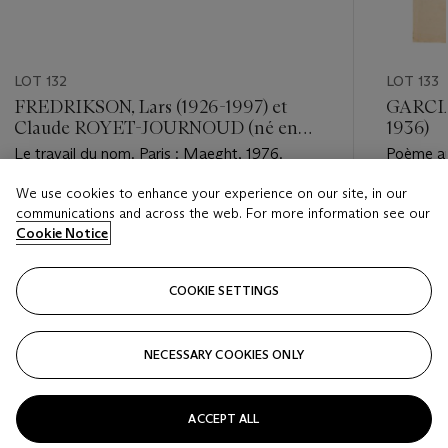
LOT 132
LOT 133
FREDRIKSON, Lars (1926-1997) et
GARCIA
Claude ROYET-JOURNOUD (né en
1936)
1941)
Le travail du nom. Paris : Maeght, 1976.
Poème au
We use cookies to enhance your experience on our site, in our
Estimate
Estimate
communications and across the web. For more information see our
EUR 200 - EUR 300
EUR 15,
Cookie Notice
Closed
Closed
COOKIE SETTINGS
FOLLOW
NECESSARY COOKIES ONLY
???-PREVIOUS_TXT
???
ACCEPT ALL
VIEW ALL