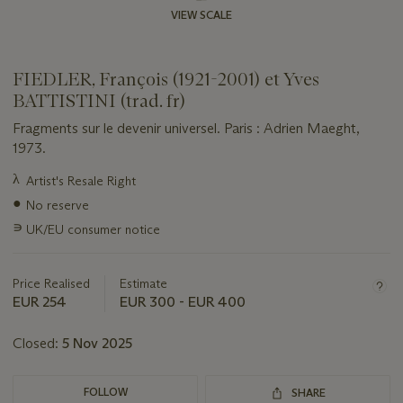
VIEW SCALE
FIEDLER, François (1921-2001) et Yves
BATTISTINI (trad. fr)
Fragments sur le devenir universel. Paris : Adrien Maeght,
1973.
Important
λ
Artist's Resale Right
information
●
No reserve
about
this
∍
UK/EU consumer notice
lot
Price Realised
Estimate
EUR 254
EUR 300 - EUR 400
Closed:
5 Nov 2025
FOLLOW
SHARE