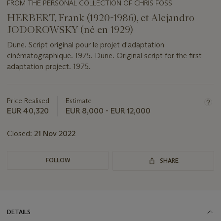
FROM THE PERSONAL COLLECTION OF CHRIS FOSS
HERBERT, Frank (1920-1986), et Alejandro
JODOROWSKY (né en 1929)
Dune. Script original pour le projet d'adaptation
cinématographique. 1975. Dune. Original script for the first
adaptation project. 1975.
Important
information
about
Price Realised
Estimate
this
EUR 40,320
EUR 8,000 - EUR 12,000
lot
Closed:
21 Nov 2022
FOLLOW
SHARE
DETAILS