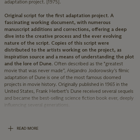
adaptation project. [1975].
Original script for the first adaptation project. A
fascinating working document, with numerous
manuscript additions and corrections, offering a deep
dive into the creative process and the ever evolving
nature of the script. Copies of this script were
distributed to the artists working on the project, as
inspiration source and a means of understanding the plot
and the lore of Dune.
Often described as the "greatest
movie that was never made”, Alejandro Jodorowsky’s filmic
adaptation of Dune is one of the most famous doomed
projects in movie history. Originally published in 1965 in the
United States, Frank Herbert’s Dune received several sequels
and became the best-selling science fiction book ever, deeply
influencing several generations.
A movie adaptation quickly appeared as a logical continuation
– with Franco-Chilean director Alejandro Jodorowsky at its
helm. “One day, the divine power told me, in a lucid dream :
READ MORE
‘Your next movie will be Dune’. I had not even read the book! I
woke up at six and, like an alcoholic frenetically waiting for the