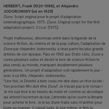
HERBERT, Frank (1920-1986), et Alejandro
JODOROWSKY (né en 1929)
Dune.
Script original pour le projet d'adaptation
cinématographique. 1975.
Dune.
Original script for the first
adaptation project. S.l.n.d. [1975].
Projet malheureux, désormais entré dans la légende de la
science-fiction, du cinéma et de la pop culture, l’adaptation de
Dune
par Alejandro Jodorowsky a réuni parmi les plus grands
artistes de son époque. Paru en 1965 aux Etats-Unis,
Dune
a
connu plusieurs suites et devint le livre de science-fiction le
plus vendu au monde, marquant durablement plusieurs
générations. Un projet d’adaptation voit rapidement le jour -
avec à sa tête, Alejandro Jodorowsky.
"Une fois, la Divinité a bien voulu me dire dans un rêve lucide :
'ton prochain film doit être
Dune
". Je n'avais pas lu le roman !
Je me suis levé à six heures du matin et comme un alcoolique
qui attend l'ouverture du bar, j'attendis qu'on ouvre la librairie
pour acheter le livre. Je le lus d'une traite sans m'arrêter pour
boire ou manger. A minuit juste, le jour même, je finis la