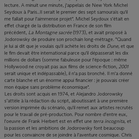
lecture. A minuit une minute, j'appelais de New York Michel
Seydoux à Paris..Il serait le premier des sept samouraïs qu'il
me fallait pour l'aimmense projet". Michel Seydoux s'était en
effet chargé de la distribution en France de son film
précédent,
La Montagne sacrée
(1973), et avait proposé à
Jodorowsky de produire son prochain long-métrage. "Quand
je lui ai dit que je voulais qu'il achète les droits de
Dune
, et que
le fim devait être international parce qu'il dépasserait les dix
millions de dollars (somme fabuleuse pour l'époque : même
Hollywood ne croyait pas aux films de science-fiction,
2001
serait unique et indépassable), il n'a pas bronché. Il m'a donné
carte blanche et un énorme appui financier : je pouvais créer
mon équipe sans problème économique".
Les droits sont acquis en 1974, et Alejandro Jodorowsky
s’attèle à la rédaction du script, aboutissant à une première
version imprimée du scénario, qu'il remet aux artistes recrutés
pour le travail de pré-production. Pour nombre d'entre eux,
l'oeuvre de Frank Herbert est en effet une
terra incognita
, et
la passion et les ambitions de Jodorowsky font beaucoup
pour les convaincre de se joindre à l'aventure cosmique. Chris