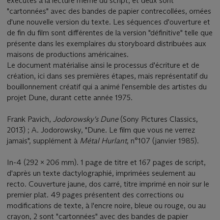
exécutés à la lecture même du script, et deux sont
"cartonnées" avec des bandes de papier contrecollées, ornées
d'une nouvelle version du texte. Les séquences d'ouverture et
de fin du film sont différentes de la version "définitive" telle que
présente dans les exemplaires du storyboard distribuées aux
maisons de productions américaines.
Le document matérialise ainsi le processus d'écriture et de
création, ici dans ses premières étapes, mais représentatif du
bouillonnement créatif qui a animé l'ensemble des artistes du
projet Dune, durant cette année 1975.
Frank Pavich,
Jodorowsky's Dune
(Sony Pictures Classics,
2013) ; A. Jodorowsky, "Dune. Le film que vous ne verrez
jamais", supplément à
Métal Hurlant
, n°107 (janvier 1985).
In-4 (292 x 206 mm). 1 page de titre et 167 pages de script,
d'après un texte dactylographié, imprimées seulement au
recto. Couverture jaune, dos carré, titre imprimé en noir sur le
premier plat. 49 pages présentent des corrections ou
modifications de texte, à l'encre noire, bleue ou rouge, ou au
crayon, 2 sont "cartonnées" avec des bandes de papier