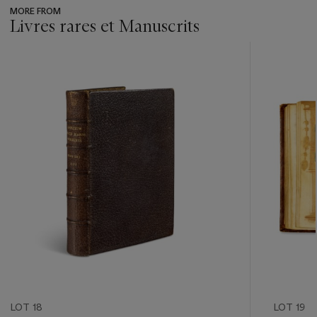
MORE FROM
Livres rares et Manuscrits
???
-
item_current_of_total_txt
LOT 18
LOT 19