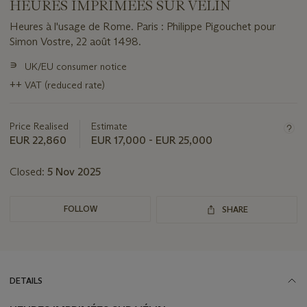
HEURES IMPRIMÉES SUR VÉLIN
Heures à l'usage de Rome. Paris : Philippe Pigouchet pour
Simon Vostre, 22 août 1498.
Important
∍
UK/EU consumer notice
information
++
VAT (reduced rate)
about
this
lot
Price Realised
Estimate
EUR 22,860
EUR 17,000 - EUR 25,000
Closed:
5 Nov 2025
FOLLOW
SHARE
DETAILS