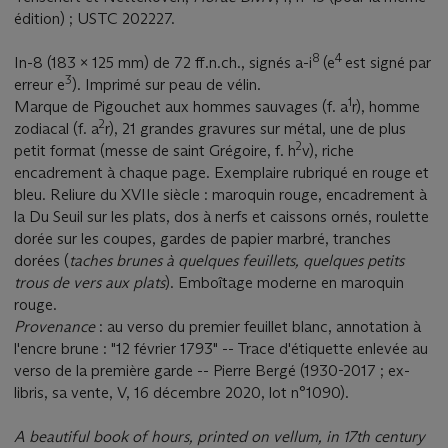
édition) ; USTC 202227.
8
4
In-8 (183 x 125 mm) de 72 ff.n.ch., signés a-i
(e
est signé par
3
erreur e
). Imprimé sur peau de vélin.
1
Marque de Pigouchet aux hommes sauvages (f. a
r), homme
2
zodiacal (f. a
r), 21 grandes gravures sur métal, une de plus
2
petit format (messe de saint Grégoire, f. h
v), riche
encadrement à chaque page. Exemplaire rubriqué en rouge et
bleu. Reliure du XVIIe siècle : maroquin rouge, encadrement à
la Du Seuil sur les plats, dos à nerfs et caissons ornés, roulette
dorée sur les coupes, gardes de papier marbré, tranches
dorées (
taches brunes à quelques feuillets, quelques petits
trous de vers aux plats
). Emboîtage moderne en maroquin
rouge.
Provenance
: au verso du premier feuillet blanc, annotation à
l'encre brune : "12 février 1793" -- Trace d'étiquette enlevée au
verso de la première garde -- Pierre Bergé (1930-2017 ; ex-
libris, sa vente, V, 16 décembre 2020, lot n°1090).
A beautiful book of hours, printed on vellum, in 17th century