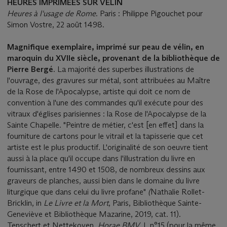
HEURES IMPRIMÉES SUR VÉLIN
Heures à l'usage de Rome
. Paris : Philippe Pigouchet pour
Simon Vostre, 22 août 1498.
Magnifique exemplaire, imprimé sur peau de vélin, en
maroquin du XVIIe siècle, provenant de la bibliothèque de
Pierre Bergé
. La majorité des superbes illustrations de
l'ouvrage, des gravures sur métal, sont attribuées au Maître
de la Rose de l'Apocalypse, artiste qui doit ce nom de
convention à l'une des commandes qu'il exécute pour des
vitraux d'églises parisiennes : la Rose de l'Apocalypse de la
Sainte Chapelle. "Peintre de métier, c'est [en effet] dans la
fourniture de cartons pour le vitrail et la tapisserie que cet
artiste est le plus productif. L'originalité de son oeuvre tient
aussi à la place qu'il occupe dans l'illustration du livre en
fournissant, entre 1490 et 1508, de nombreux dessins aux
graveurs de planches, aussi bien dans le domaine du livre
liturgique que dans celui du livre profane"
(
Nathalie Rollet-
Bricklin, in
Le Livre et la Mort
, Paris, Bibliothèque Sainte-
Geneviève et Bibliothèque Mazarine, 2019, cat. 11).
Tenschert et Nettekoven,
Horae BMV
, I, n°15 (pour la même