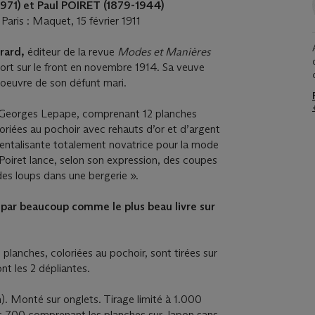
971) et Paul POIRET (1879-1944)
.
Paris : Maquet, 15 février 1911
rrard,
éditeur de la revue
Modes et Manières
mort sur le front en novembre 1914. Sa veuve
l'oeuvre de son défunt mari.
 Georges Lepape, comprenant 12 planches
oriées au pochoir avec rehauts d’or et d’argent
ientalisante totalement novatrice pour la mode
 Poiret lance, selon son expression, des coupes
es loups dans une bergerie ».
par beaucoup comme le plus beau livre sur
planches, coloriées au pochoir, sont tirées sur
ont les 2 dépliantes.
. Monté sur onglets. Tirage limité à 1.000
es 700 comprenant les planches sur Japon sans