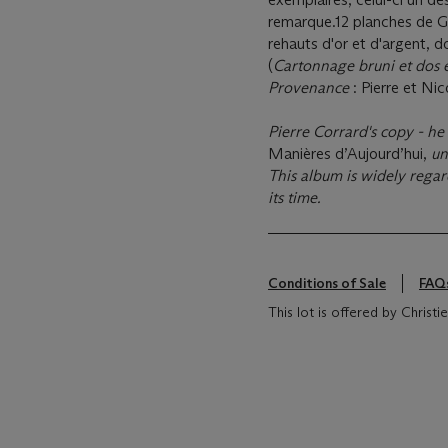
remarque.12 planches de G
rehauts d'or et d'argent, d
(
Cartonnage bruni et do
Provenance
: Pierre et Ni
Pierre Corrard's copy - he
Manières d’Aujourd’hui,
un
This album is widely regar
its time.
Conditions of Sale
FAQ
This lot is offered by Christ