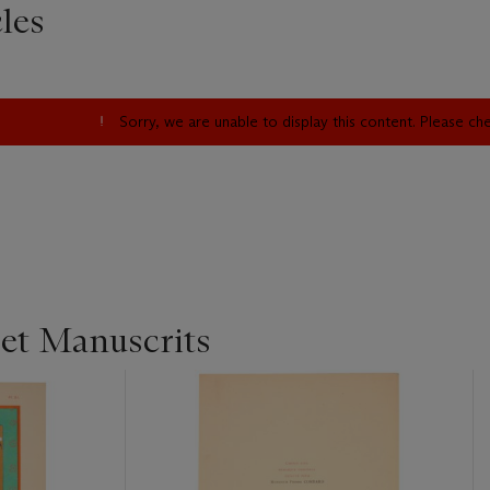
les
Sorry, we are unable to display this content. Please c
 et Manuscrits