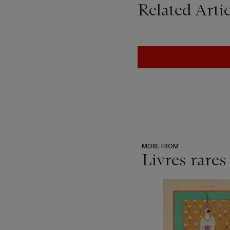
Related Artic
MORE FROM
Livres rares
???
-
item_current_of_total_txt