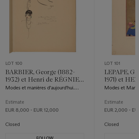
LOT 100
LOT 101
BARBIER, George (1882-
LEPAPE, Geo
1932) et Henri de RÉGNIER
1971) et H
(1864-1936)
(1886-1973)
Modes et manières d'aujourd'hui.
Modes et Manièr
1914. [Paris] : Pierre Corrard, 1914.
Années de guerre
Pierre [et Nicole
Estimate
Estimate
EUR 8,000 - EUR 12,000
EUR 2,000 - EU
Closed
Closed
FOLLOW
F