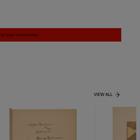
heck your connection.
VIEW ALL