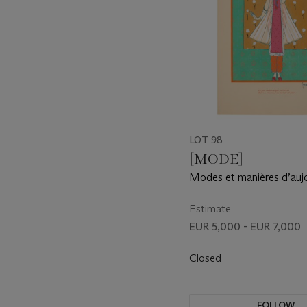
LOT 98
[MODE]
Modes et manières d’aujo
Paris : Pierre et Nicole Co
1923.
Estimate
EUR 5,000 - EUR 7,000
Closed
FOLLOW