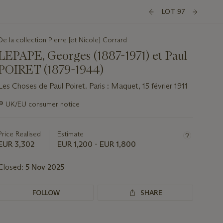
LOT 97
De la collection Pierre [et Nicole] Corrard
LEPAPE, Georges (1887-1971) et Paul
POIRET (1879-1944)
Les Choses de Paul Poiret. Paris : Maquet, 15 février 1911
Important
∍
UK/EU consumer notice
information
about
this
Price Realised
Estimate
lot
EUR 3,302
EUR 1,200 - EUR 1,800
Closed:
5 Nov 2025
FOLLOW
SHARE