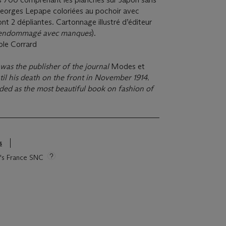
eorges Lepape coloriées au pochoir avec
ont 2 dépliantes. Cartonnage illustré d’éditeur
s endommagé avec manques
).
cole Corrard
 was the publisher of the journal
Modes et
til his death on the front in November 1914.
ded as the most beautiful book on fashion of
s
ie's France SNC