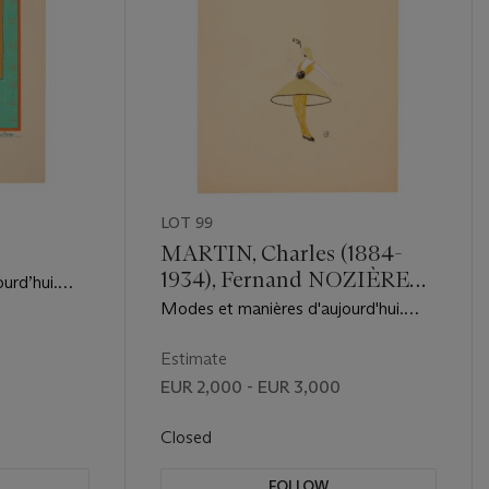
LOT 99
MARTIN, Charles (1884-
1934), Fernand NOZIÈRE
urd’hui.
(1874-1931)
rrard, 1912-
Modes et manières d'aujourd'hui.
1913. Paris, : [Pierre Corrard], 1913.
Estimate
EUR 2,000 - EUR 3,000
Closed
FOLLOW