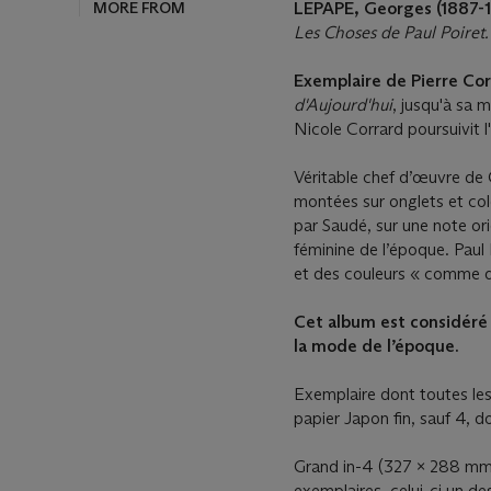
MORE FROM
LEPAPE, Georges (1887-1
Les Choses de Paul Poiret
Exemplaire de Pierre Co
d'Aujourd'hui
, jusqu'à sa 
Nicole Corrard poursuivit 
Véritable chef d’œuvre de
montées sur onglets et col
par Saudé, sur une note or
féminine de l’époque. Paul
et des couleurs « comme d
Cet album est considéré 
la mode de l’époque.
Exemplaire dont toutes les 
papier Japon fin, sauf 4, d
Grand in-4 (327 x 288 mm)
exemplaires, celui-ci un d