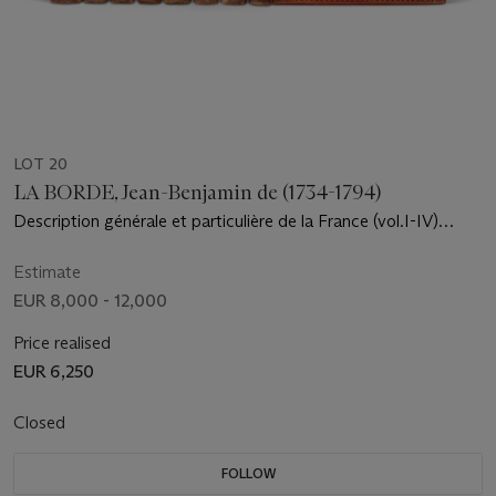
LOT 20
LA BORDE, Jean-Benjamin de (1734-1794)
Description générale et particulière de la France (vol.I-IV)
[puis] : Voyage pittoresque de la France avec la description de
toutes ses provinces (vol.V-XII). Paris : PH.-D. Pierres (vol.I-IV)
Estimate
et Imprimerie de Monsieur pour Lamy (vol. V-XII), 1781-an VIII
EUR 8,000 - 12,000
(1800).
Price realised
EUR 6,250
Closed
FOLLOW