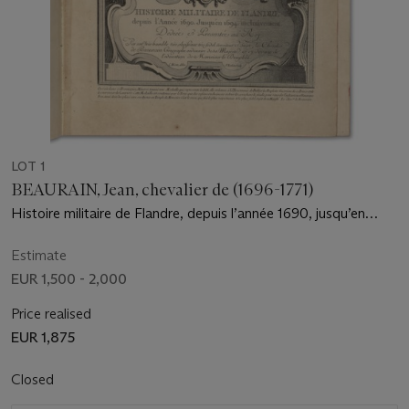
LOT 1
BEAURAIN, Jean, chevalier de (1696-1771)
Histoire militaire de Flandre, depuis l’année 1690, jusqu’en
1694, inclusivement ; qui comprend le détail des marches,
campemens, batailles, siéges & mouvemens des armées du
Estimate
Roi & de celles des Alliés pendant ces cinq Campagnes. Paris :
EUR 1,500 - 2,000
l’auteur, Nic. Poirion, Ch. Ant. Jombert, 1755.
Price realised
EUR 1,875
Closed