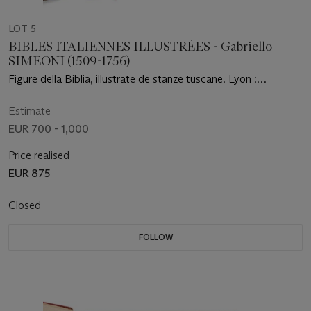
LOT 5
BIBLES ITALIENNES ILLUSTRÉES - Gabriello
SIMEONI (1509-1756)
Figure della Biblia, illustrate de stanze tuscane. Lyon :
Guillaume Rouillé, 1577. [Relié avec :] Figure del Nuvo
Testamento, illustrate da versi vulgari italiani. Lyon : Guillaume
Estimate
Rouillé, 1570
EUR 700 - 1,000
Price realised
EUR 875
Closed
FOLLOW