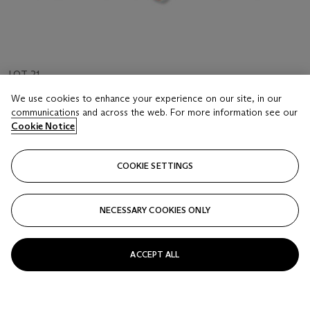
LOT 21
LA FONTAINE, Jean de (1621-1695)
We use cookies to enhance your experience on our site, in our
Contes et nouvelles en vers. Amsterdam, 1745
communications and across the web. For more information see our
Cookie Notice
Estimate
EUR 400 - 500
COOKIE SETTINGS
Price realised
EUR 625
NECESSARY COOKIES ONLY
Closed
ACCEPT ALL
FOLLOW