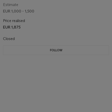
Testaments, Actes, & Observations. Par feu Mr. Denys
Estimate
Godefroy. Bruxelles : François Foppens, 1714
EUR 1,000 - 1,500
Price realised
EUR 1,875
Closed
FOLLOW