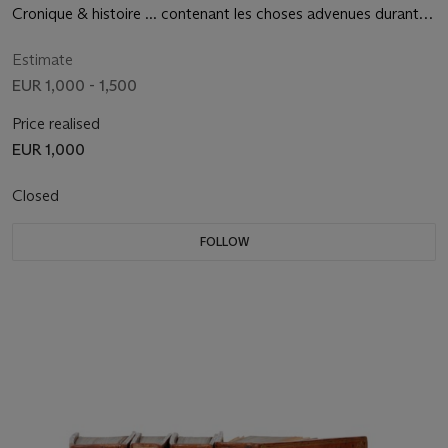
Cronique & histoire ... contenant les choses advenues durant le
regne du Roy Loys unziesme, & Charles huictiesme son filz.
Paris: Guillaume Thibout pour Guillaume Le Bret, 1549
Estimate
EUR 1,000 - 1,500
Price realised
EUR 1,000
Closed
FOLLOW