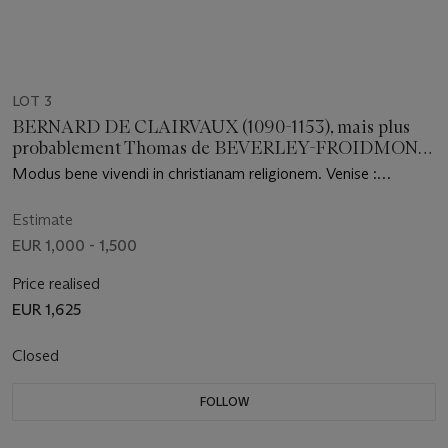
LOT 3
BERNARD DE CLAIRVAUX (1090-1153), mais plus
probablement Thomas de BEVERLEY-FROIDMONT
(circa 1150-1225)
Modus bene vivendi in christianam religionem. Venise :
Bernardinus Benalius, 30 mai 1494
Estimate
EUR 1,000 - 1,500
Price realised
EUR 1,625
Closed
FOLLOW