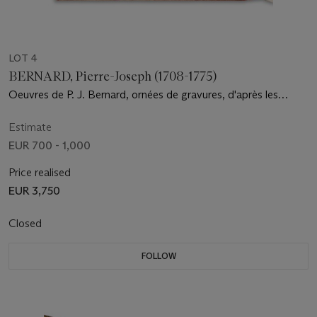
LOT 4
BERNARD, Pierre-Joseph (1708-1775)
Oeuvres de P. J. Bernard, ornées de gravures, d'après les
desseins de Prud'hon; la dernière estampe gravée par lui-
même. Paris : Didot l'Aîné, 1797
Estimate
EUR 700 - 1,000
Price realised
EUR 3,750
Closed
FOLLOW