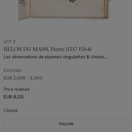
LOT 2
BELON DU MANS, Pierre (1517-1564)
Les observations de plusieurs singularitez & choses
memorables, trouvées en Grèce, Asie, Judée, Egypte, Arabie,
& autres pays estranges, redigées en trois livres. Paris: Benoît
Estimate
Prevost pour Gilles Corrozet et Guillaume Cavellat, 1555
EUR 2,000 - 3,000
Price realised
EUR 8,125
Closed
FOLLOW