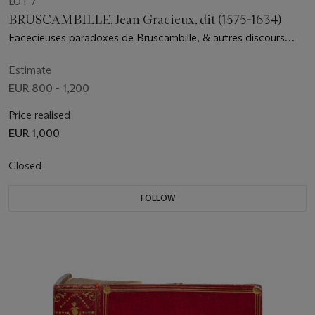
LOT 7
BRUSCAMBILLE, Jean Gracieux, dit (1575-1634)
Facecieuses paradoxes de Bruscambille, & autres discours
Comiques. Le tout nouvellement tiré de l'Escarcelle de ses
imaginations. Rouen : Thomas Maillard, 1615
Estimate
EUR 800 - 1,200
Price realised
EUR 1,000
Closed
FOLLOW