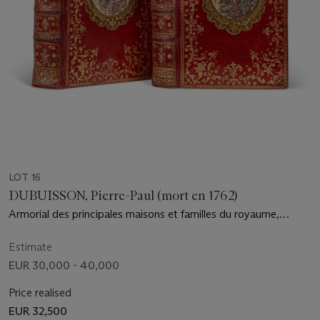
LOT 16
DUBUISSON, Pierre-Paul (mort en 1762)
Armorial des principales maisons et familles du royaume,
particulièrement de celles de Paris et de l'Isle de France... avec
l'explication de tous les blasons, par M. Dubuisson. Ouvrage
Estimate
enrichi de près de quatre mille écussons gravés en taille-douce.
EUR 30,000 - 40,000
Paris : chez Guérin, Delatour, Durand et la veuve J.B.T. Le
Gras, 1757
Price realised
EUR 32,500