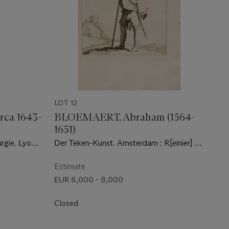
LOT 12
rca 1643-
BLOEMAERT, Abraham (1564-
1651)
rgie. Lyon :
Der Teken-Kunst. Amsterdam : R[einier] et
J[oachim] Ottens, [ca. 1720-1730]
Estimate
EUR 6,000 - 8,000
Closed