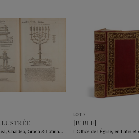
LOT 7
ILLUSTRÉE
[BIBLE]
aea, Chaldea, Graca & Latina…
L’Office de l’Église, en Latin et
rt Estienne, 1540
François…Paris : Le Petit et A