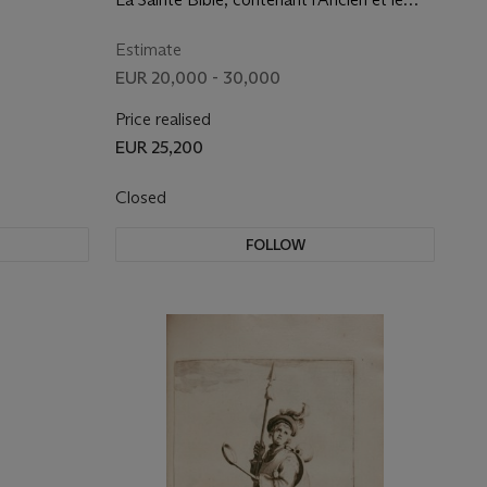
Nouveau Testament...Paris : chez Guillaume
Desprez, 1707.
Estimate
EUR 20,000 - 30,000
Price realised
EUR 25,200
Closed
FOLLOW