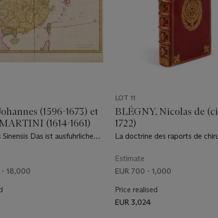
LOT 11
ohannes (1596-1673) et
BLÉGNY, Nicolas de (ci
MARTINI (1614-1661)
1722)
Sinensis Das ist ausfuhrliche
La doctrine des raports de chiru
g des grossen Reichs Sina.
Thomas Amaulry, 1684.
 Johannes Blaeu, 1655
Estimate
 - 18,000
EUR 700 - 1,000
d
Price realised
EUR 3,024