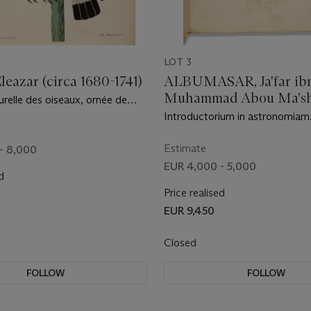
LOT 3
eazar (circa 1680-1741)
ALBUMASAR, Ja'far ib
Muhammad Abou Ma'sha
urelle des oiseaux, ornée de
Balkhî, lat. en (787-886)
s, qui les représentent
Introductorium in astronomiam
t au Naturel…traduite de
Albumasaris abachi octo contin
a Haye : Pierre de Hondt, 1750
partiales. Venise : per Giacomo
Estimate
- 8,000
mandato & expensis Melchiorre
EUR 4,000 - 5,000
d
1506
Price realised
EUR 9,450
Closed
FOLLOW
FOLLOW