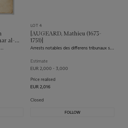
LOT 4
n
[AUGEARD, Mathieu (1673-
r al-
1751)]
Arrests notables des differens tribunaux sur
ens libros
plusieurs questions importantes de Droit
 Penzio
Civil, de Coutume, de Discipline
Estimate
 I Sessa,
ecclésiastique & et de Droit public. Paris :
EUR 2,000 - 3,000
Michel Guignard & Claude Robustel, 1710-
1718
Price realised
EUR 2,016
Closed
FOLLOW