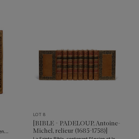
LOT 8
[BIBLE - PADELOUP, Antoine-
Michel, relieur (1685-1758)]
 en
ngot, 1700
La Sainte Bible, contenant l'Ancien et le