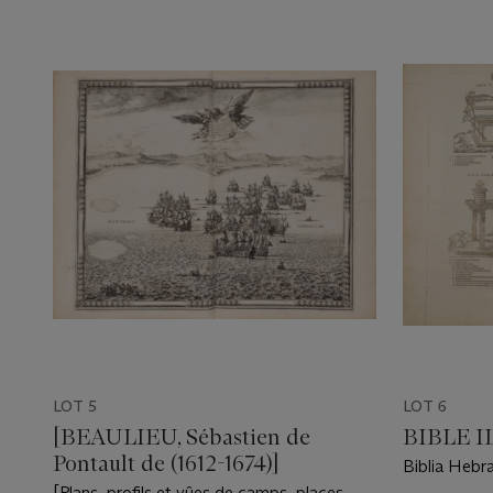
LOT 5
LOT 6
[BEAULIEU, Sébastien de
BIBLE 
Pontault de (1612-1674)]
Biblia Hebr
Paris : Robe
[Plans, profils et vûes de camps, places,