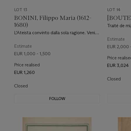
LOT 13
LOT 14
BONINI, Filippo Maria (1612-
[BOUTET
1680)
Traité de m
aisément à 
L'Ateista convinto dalla sola ragione. Venise
édition. Par
: Nicolò Pezzana, 1665
Estimate
Estimate
EUR 2,000 
EUR 1,000 - 1,500
Price realise
Price realised
EUR 3,024
EUR 1,260
Closed
Closed
FOLLOW