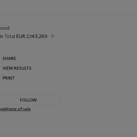
losed
le Total
EUR 2,143,260
SHARE
VIEW RESULTS
PRINT
FOLLOW
nditions of sale