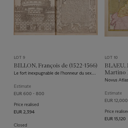
LOT 9
LOT 10
BILLON, François de (1522-1566)
BLAEU, J
Martino 
Le fort inexpugnable de l’honneur du sexe
féminin. Paris : Jean d’Allyer, 1555
Novus Atlas 
Estimate
Beschreibun
Amsterdam :
Estimate
EUR 600 - 800
EUR 12,000
Price realised
Price realise
EUR 2,394
EUR 15,120
Closed