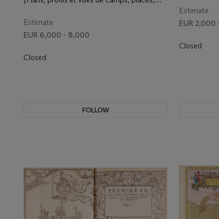
sièges et batailles, Servant à l’Histoire de
Estimate
Louis XIV. Gravez d’après Beaulieu, par F.
Estimate
EUR 2,000 
Colignon, N. Cochin, G. Perelle, &c.] 1643-
EUR 6,000 - 8,000
1662
Closed
Closed
FOLLOW