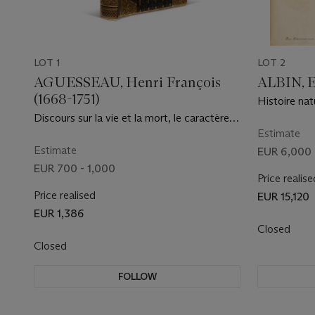
LOT 1
LOT 2
AGUESSEAU, Henri François
ALBIN, El
(1668-1751)
Histoire nat
306 estampe
Discours sur la vie et la mort, le caractère
parfaitemen
et les moeurs de M. d'Aguesseau, conseiller
Estimate
l’anglois. L
d'État. Au Chasteau de Fresnes, 1720
Estimate
EUR 6,000 
EUR 700 - 1,000
Price realise
Price realised
EUR 15,120
EUR 1,386
Closed
Closed
FOLLOW