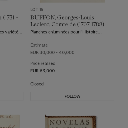
LOT 16
(1731 -
BUFFON, Georges-Louis
Leclerc, Comte de (1707-1788)
les variétés
Planches enluminées pour l'Histoire
s Jardins des
naturelle des oiseaux. [1765-1780]
 [relié avec]
Estimate
les variétés
EUR 30,000 - 40,000
Curieux
rlem, et
Price realised
ore. [relié
EUR 63,000
troëm [relié
lié avec]
Closed
chez l'auteur,
FOLLOW