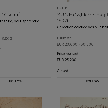
LOT 15
, Claude]
BUC'HOZ,Pierre Joseph 
1807)
ignature, pour apprendre
Peindre sans Maître. Seconde
Collection coloriée des plus bel
is : Christophe Ballard, 1674
de Tulipes qu'on cultive dans le
Fleuristes ou Étrennes de Flore.
Estimate
- 3,000
Collection coloriée des plus bel
EUR 20,000 - 30,000
d
de Jacinthes qu'on montre aux 
dans les Jardins fleuristes d'Ha
Price realised
faisant suitte aux Etrennes de Fl
EUR 25,200
avec] Dissertation sur la Lages
avec] Dissertation sur le thé [re
Closed
Dissertation sur le café. Paris : 
1781.
FOLLOW
FOLLOW