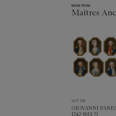
MORE FROM
Maîtres Anci
???
-
item_current_of_total_txt
LOT 216
GIOVANNI PANEA
1742-1815 ?)