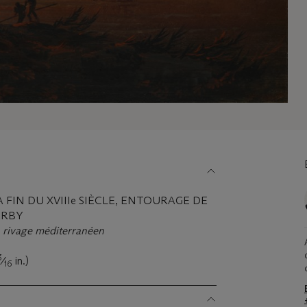
 FIN DU XVIIIe SIÈCLE, ENTOURAGE DE
ERBY
n rivage méditerranéen
3
⁄
in.)
16