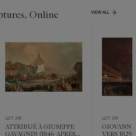
ptures, Online
VIEW ALL
LOT 218
LOT 219
ATTRIBUÉ À GIUSEPPE
GIOVANNI 
GAVAGNIN (1846-APRÈS
VERS 1829-1