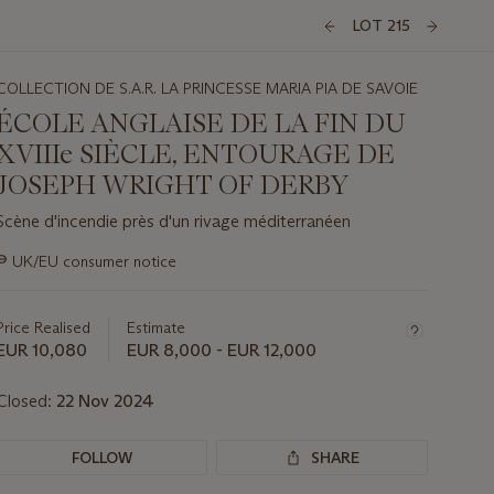
LOT 215
COLLECTION DE S.A.R. LA PRINCESSE MARIA PIA DE SAVOIE
ÉCOLE ANGLAISE DE LA FIN DU
XVIIIe SIÈCLE, ENTOURAGE DE
JOSEPH WRIGHT OF DERBY
Scène d'incendie près d'un rivage méditerranéen
Important
∍
UK/EU consumer notice
information
about
this
Price Realised
Estimate
lot
EUR 10,080
EUR 8,000 - EUR 12,000
Closed:
22 Nov 2024
FOLLOW
SHARE