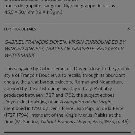
traces de graphite, sanguine, filigrane grappe de raisins
7
45,5 x 30,1 cm (18 x 11
⁄
in.)
8
FURTHER DETAILS
GABRIEL-FRANÇOIS DOYEN, VIRGIN SURROUNDED BY
WINGED ANGELS, TRACES OF GRAPHITE, RED CHALK,
WATERMARK
This sanguine by Gabriel-François Doyen, close to the graphic
style of François Boucher, also recalls, through its abundant
energy, the great baroque decors, Roman and Neapolitan,
admired by the artist during his stay in Italy. Probably
produced between 1787 and 1792, the subject echoes
Doyen's lost painting of an
Assumption of the Virgin
,
mentioned in 1793 by Denis Pierre Jean Papillon de la Ferté
(1727-1794), intendant of the King's Menus-Plaisirs at the
time (M. Sandoz,
Gabriel-François Doyen
, Paris, 1975, p. 49).