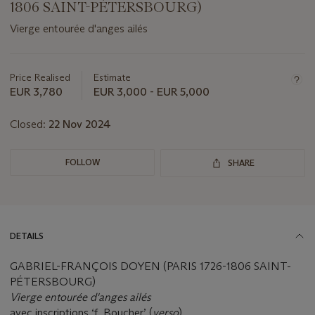
1806 SAINT-PÉTERSBOURG)
Vierge entourée d'anges ailés
Important
information
about
Price Realised
Estimate
this
EUR 3,780
EUR 3,000 - EUR 5,000
lot
Closed:
22 Nov 2024
FOLLOW
SHARE
DETAILS
GABRIEL-FRANÇOIS DOYEN (PARIS 1726-1806 SAINT-
PÉTERSBOURG)
Vierge entourée d'anges ailés
avec inscriptions ‘f. Boucher’ (
verso
)