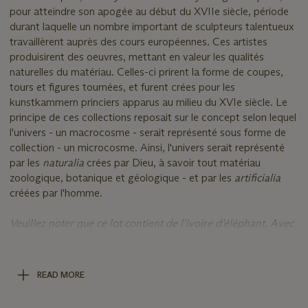
pour atteindre son apogée au début du XVIIe siècle, période
durant laquelle un nombre important de sculpteurs talentueux
travaillèrent auprès des cours européennes. Ces artistes
produisirent des oeuvres, mettant en valeur les qualités
naturelles du matériau. Celles-ci prirent la forme de coupes,
tours et figures tournées, et furent crées pour les
kunstkammern princiers apparus au milieu du XVIe siècle. Le
principe de ces collections reposait sur le concept selon lequel
l'univers - un macrocosme - serait représenté sous forme de
collection - un microcosme. Ainsi, l'univers serait représenté
par les
naturalia
crées par Dieu, à savoir tout matériau
zoologique, botanique et géologique - et par les
artificialia
créées par l'homme.
Veuillez noter que ce lot contient de l’ivoire d’éléphant. Avec
son certificat intracommunautaire obtenu avant cette vente, il
peut être exporté dans l’Union européenne. Il ne peut être
exporté en dehors de l’Union européenne que si
READ MORE
l’adjudicataire est un musée, sous réserve du respect des
dispositions du Règlement UE 2021/C 528/03.