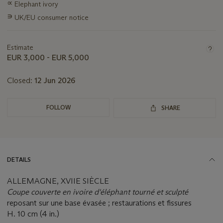
∝
Elephant ivory
about
this
∍
UK/EU consumer notice
lot
Estimate
EUR 3,000 - EUR 5,000
Closed:
12 Jun 2026
FOLLOW
SHARE
DETAILS
ALLEMAGNE, XVIIE SIÈCLE
Coupe couverte en ivoire d'éléphant tourné et sculpté
reposant sur une base évasée ; restaurations et fissures
H. 10 cm (4 in.)