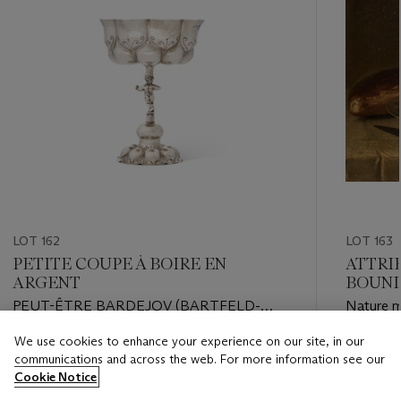
LOT 162
LOT 163
PETITE COUPE À BOIRE EN
ATTRI
ARGENT
BOUNIE
PEUT-ÊTRE BARDEJOV (BARTFELD-
Nature mo
BARFTA), MAÎTRE-ORFÈVRE HK, VERS
bouchon, 
We use cookies to enhance your experience on our site, in our
1720
entablem
Estimate
Estimate
communications and across the web. For more information see our
EUR 1,000 - EUR 1,500
EUR 4,0
Cookie Notice