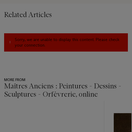
Related Articles
Sorry, we are unable to display this content. Please check
your connection.
MORE FROM
Maîtres Anciens : Peintures - Dessins -
Sculptures - Orfèvrerie, online
???
-
item_current_of_total_txt