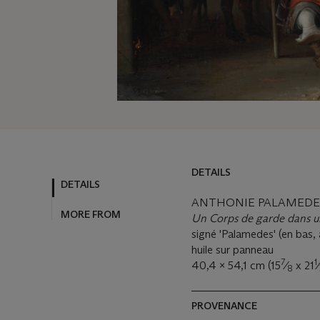
DETAILS
DETAILS
ANTHONIE PALAMEDESZ
MORE FROM
Un Corps de garde dans un
signé 'Palamedes' (en bas,
huile sur panneau
7
1
40,4 x 54,1 cm (15
⁄
x 21
⁄
8
PROVENANCE