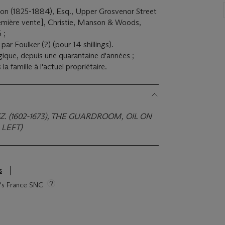
on (1825-1884), Esq., Upper Grosvenor Street
remière vente], Christie, Manson & Woods,
5 ;
par Foulker (?) (pour 14 shillings).
lgique, depuis une quarantaine d'années ;
a famille à l'actuel propriétaire.
 (1602-1673), THE GUARDROOM
, OIL ON
 LEFT)
s
ie's France SNC