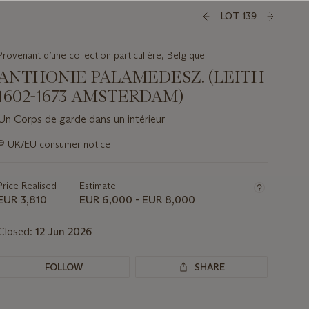
LOT 139
Provenant d’une collection particulière, Belgique
ANTHONIE PALAMEDESZ. (LEITH
1602-1673 AMSTERDAM)
Un Corps de garde dans un intérieur
Important
∍
UK/EU consumer notice
information
about
this
Price Realised
Estimate
lot
EUR 3,810
EUR 6,000 - EUR 8,000
Closed:
12 Jun 2026
FOLLOW
SHARE