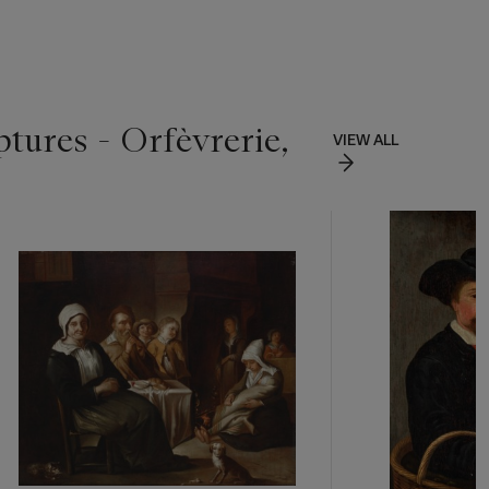
ptures - Orfèvrerie,
VIEW ALL