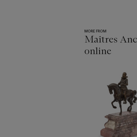
MORE FROM
Maîtres Anci
online
???
-
item_current_of_total_txt