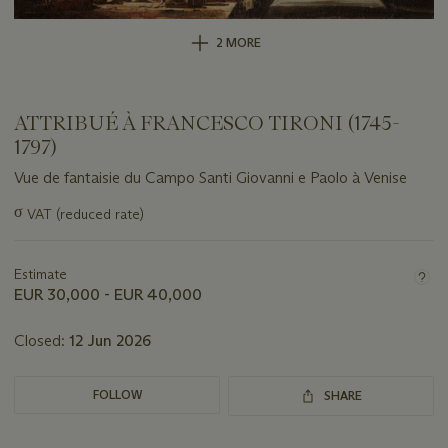
2 MORE
ATTRIBUÉ À FRANCESCO TIRONI (1745-
1797)
Vue de fantaisie du Campo Santi Giovanni e Paolo à Venise
Important
σ
VAT (reduced rate)
information
about
this
Estimate
lot
EUR 30,000 - EUR 40,000
Closed:
12 Jun 2026
FOLLOW
SHARE