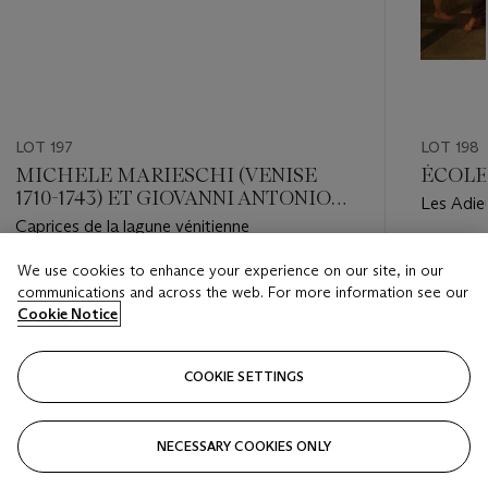
LOT 197
LOT 198
MICHELE MARIESCHI (VENISE
ÉCOLE 
1710-1743) ET GIOVANNI ANTONIO
Les Adieu
GUARDI (VIENNE 1699-1760
Caprices de la lagune vénitienne
VENISE)
Estimate
We use cookies to enhance your experience on our site, in our
Estimate
EUR 6,0
communications and across the web. For more information see our
EUR 40,000 - EUR 60,000
Cookie Notice
Closed
Closed
COOKIE SETTINGS
FOLLOW
NECESSARY COOKIES ONLY
???-PREVIOUS_TXT
???