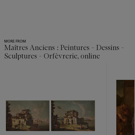
MORE FROM
Maîtres Anciens : Peintures - Dessins -
Sculptures - Orfèvrerie, online
???
-
item_current_of_total_txt