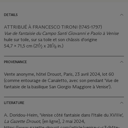
DETAILS
ATTRIBUÉ À FRANCESCO TIRONI (1745-1797)
Vue de fantaisie du Campo Santi Giovanni e Paolo à Venise
huile sur toile, sur sa toile et son châssis d'origine
1
1
54,7 x 71,5 cm (21
⁄
x 28
⁄
in.)
2
8
PROVENANCE
Vente anonyme, hôtel Drouot, Paris, 23 avril 2024, lot 60
(comme entourage de Canaletto, avec son pendant 'Vue de
fantaisie de la basilique San Giorgio Maggiore à Venise').
LITERATURE
A. Doridou-Heim, 'Venise côté fantaisie dans l'Italie du XVIIIe',
La Gazette Drouot
, [en ligne], 2 mai 2024,
https://www.gazette-drouot.com/article/venise-c-c3-94te-