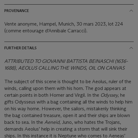
PROVENANCE
Vente anonyme, Hampel, Munich, 30 mars 2023, lot 224
(comme entourage d'Annibale Carracci).
FURTHER DETAILS
ATTRIBUTED TO GIOVANNI BATTISTA BEINASCHI (1636-
1688), AEOLUS CALLING THE WINDS, OIL ON CANVAS
The subject of this scene is thought to be Aeolus, ruler of the
winds, calling upon them with his horn. The god appears at
certain points in both Homer and Virgil. In the
Odyssey,
he
gifts Odysseus with a bag containing all the winds to help him
on his way home. However, the sailors, mistakenly thinking
the bag contained treasure, open it and their ships are blown
back to sea. In the
Aeneid,
Juno, who hates the Trojans,
demands Aeolus’ help in creating a storm that will sink their
ships. In this instance it is Neptune who comes to Aeneas’