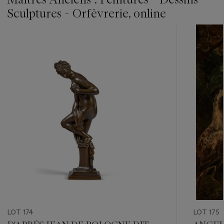
Sculptures - Orfèvrerie, online
???
-
item_current_of_total_txt
LOT 174
LOT 175