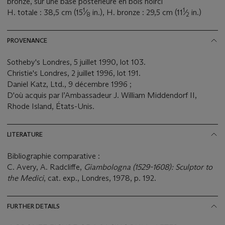
bronze, sur une base postérieure en bois noirci
1
1
H. totale : 38,5 cm (15
⁄
in.), H. bronze : 29,5 cm (11
⁄
in.)
8
2
PROVENANCE
Sotheby's Londres, 5 juillet 1990, lot 103.
Christie's Londres, 2 juillet 1996, lot 191.
Daniel Katz, Ltd., 9 décembre 1996 ;
D'où acquis par l’Ambassadeur J. William Middendorf II,
Rhode Island, États-Unis.
LITERATURE
Bibliographie comparative :
C. Avery, A. Radcliffe,
Giambologna (1529-1608): Sculptor to
the Medici
, cat. exp., Londres, 1978, p. 192.
FURTHER DETAILS