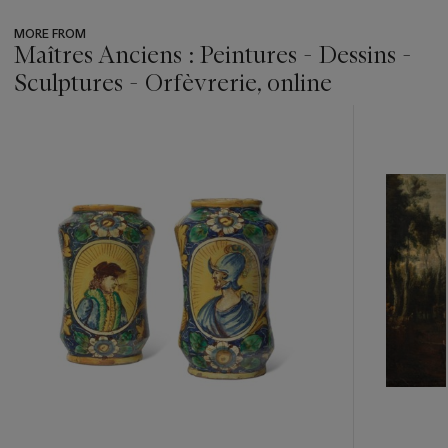
MORE FROM
Maîtres Anciens : Peintures - Dessins -
Sculptures - Orfèvrerie, online
???
-
item_current_of_total_txt