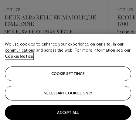
LOT 178
LOT 179
DEUX ALBARELLI EN MAJOLIQUE
ÉCOLE
ITALIENNE
1700
SICILE, XVIIIE OU XIXE SIÈCLE
Scène de 
campag
We use cookies to enhance your experience on our site, in our
Estimate
Estimate
communications and across the web. For more information see our
EUR 2,000 - EUR 3,000
EUR 4,0
Cookie Notice
Closed
Closed
COOKIE SETTINGS
FOLLOW
NECESSARY COOKIES ONLY
???-PREVIOUS_TXT
???
ACCEPT ALL
VIEW ALL