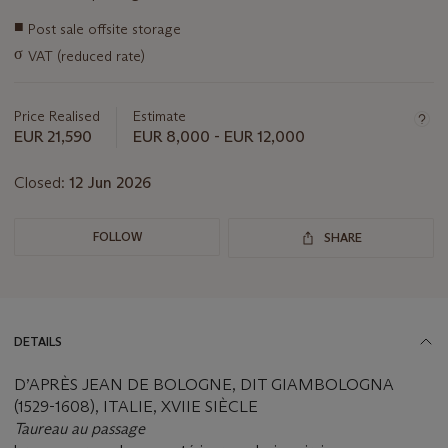
Important
■
Post sale offsite storage
information
σ
VAT (reduced rate)
about
this
lot
Price Realised
Estimate
EUR 21,590
EUR 8,000 - EUR 12,000
Closed:
12 Jun 2026
FOLLOW
SHARE
DETAILS
D’APRÈS JEAN DE BOLOGNE, DIT GIAMBOLOGNA
(1529-1608), ITALIE, XVIIE SIÈCLE
Taureau au passage