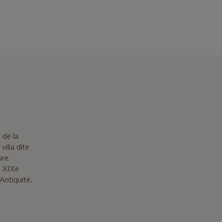
 de la
illa dite
ure.
t XIXe
’Antiquité.