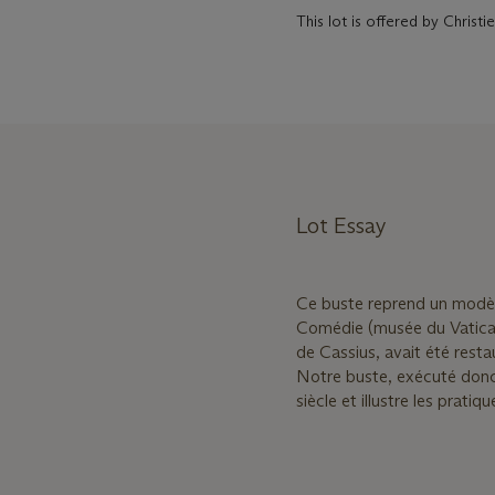
This lot is offered by Christ
Lot Essay
Ce buste reprend un modèle
Comédie (musée du Vatican, 
de Cassius, avait été rest
Notre buste, exécuté donc 
siècle et illustre les prat