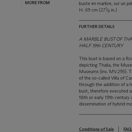
MORE FROM
buste en marbre, sur un pi
1
H. 69 cm (27
⁄
in.)
8
FURTHER DETAILS
A MARBLE BUST OF THAL
HALF 19th CENTURY
This bust is based on a R
depicting Thalia, the Mus
Museums (inv. MV.295). The
of the so-called Villa of 
through the addition of a 
bust, therefore executed a
18th or early 19th century 
dissemination of hybrid mo
Conditions of Sale
FAQ