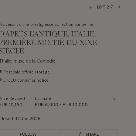
LOT 217
Provenant d'une prestigieuse collection parisienne
D'APRÈS L'ANTIQUE, ITALIE,
PREMIÈRE MOITIÉ DU XIXE
SIÈCLE
Thalie, muse de la Comédie
Important
■
Post sale offsite storage
information
∍
UK/EU consumer notice
about
this
lot
Price Realised
Estimate
EUR 10,160
EUR 6,000 - EUR 10,000
Closed:
12 Jun 2026
FOLLOW
SHARE