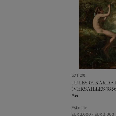
-
item_current_of_total_txt
LOT 218
JULES GIRARDE
(VERSAILLES 1856
BOULOGNE-
Pan
BILLANCOURT)
Estimate
EUR 2,000 - EUR 3,000