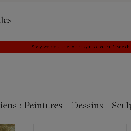
les
Sorry, we are unable to display this content. Please c
ens : Peintures - Dessins - Scul