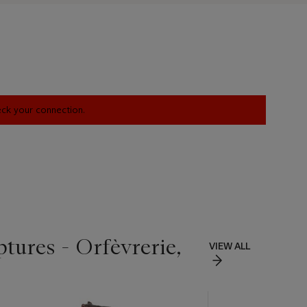
heck your connection.
ptures - Orfèvrerie,
VIEW ALL