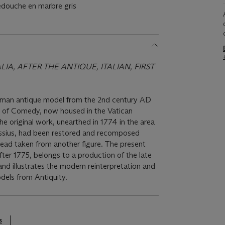
édouche en marbre gris
IA, AFTER THE ANTIQUE, ITALIAN, FIRST
oman antique model from the 2nd century AD
e of Comedy, now housed in the Vatican
 original work, unearthed in 1774 in the area
Cassius, had been restored and recomposed
head taken from another figure. The present
fter 1775, belongs to a production of the late
and illustrates the modern reinterpretation and
dels from Antiquity.
s