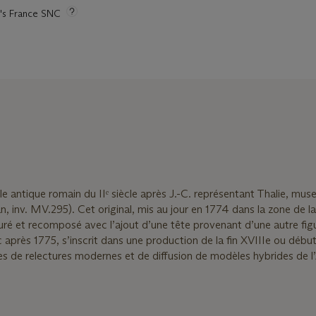
ie's France SNC
 antique romain du IIᵉ siècle après J.-C. représentant Thalie, muse
inv. MV.295). Cet original, mis au jour en 1774 dans la zone de la v
auré et recomposé avec l’ajout d’une tête provenant d’une autre fig
après 1775, s’inscrit dans une production de la fin XVIIIe ou débu
iques de relectures modernes et de diffusion de modèles hybrides de l