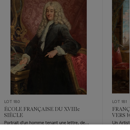
-
item_current_of_total_txt
LOT 180
LOT 181
ÉCOLE FRANÇAISE DU XVIIIe
FRANÇ
SIÈCLE
VERS 1
Portrait d'un homme tenant une lettre, de
Un Artist
trois quarts