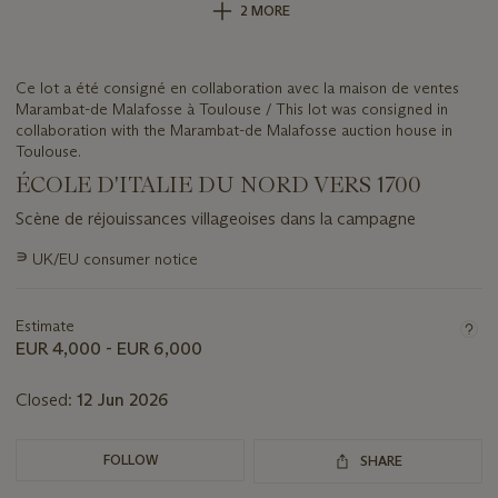
2 MORE
Ce lot a été consigné en collaboration avec la maison de ventes
Marambat-de Malafosse à Toulouse / This lot was consigned in
collaboration with the Marambat-de Malafosse auction house in
Toulouse.
ÉCOLE D'ITALIE DU NORD VERS 1700
Scène de réjouissances villageoises dans la campagne
Important
∍
UK/EU consumer notice
information
about
this
Estimate
lot
EUR 4,000 - EUR 6,000
Closed:
12 Jun 2026
FOLLOW
SHARE