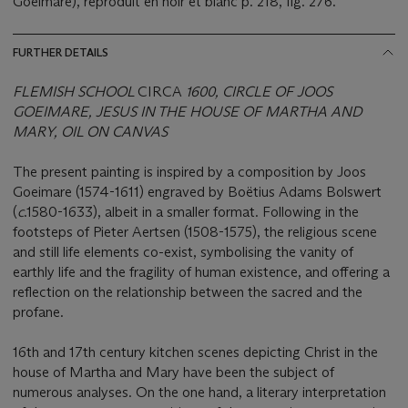
Goeimare), reproduit en noir et blanc p. 218, fig. 276.
FURTHER DETAILS
FLEMISH SCHOOL
CIRCA
1600, CIRCLE OF JOOS
GOEIMARE, JESUS IN THE HOUSE OF MARTHA AND
MARY, OIL ON CANVAS
The present painting is inspired by a composition by Joos
Goeimare (1574-1611) engraved by Boëtius Adams Bolswert
(
c
.1580-1633), albeit in a smaller format. Following in the
footsteps of Pieter Aertsen (1508-1575), the religious scene
and still life elements co-exist, symbolising the vanity of
earthly life and the fragility of human existence, and offering a
reflection on the relationship between the sacred and the
profane.
16th and 17th century kitchen scenes depicting Christ in the
house of Martha and Mary have been the subject of
numerous analyses. On the one hand, a literary interpretation