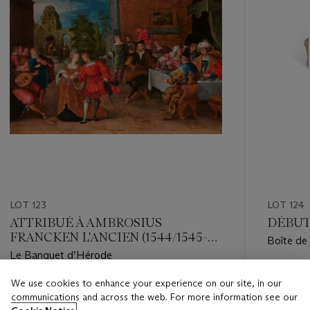
LOT 123
LOT 124
ATTRIBUÉ À AMBROSIUS
DÉBUT
FRANCKEN L'ANCIEN (1544/1545-
Boîte de
1618)
Le Banquet d’Hérode
Estimate
We use cookies to enhance your experience on our site, in our
Estimate
EUR 4,0
communications and across the web. For more information see our
EUR 12,000 - EUR 18,000