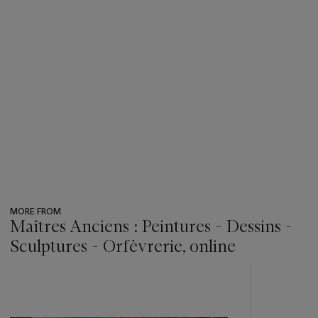
MORE FROM
Maîtres Anciens : Peintures - Dessins -
Sculptures - Orfèvrerie, online
???
-
item_current_of_total_txt