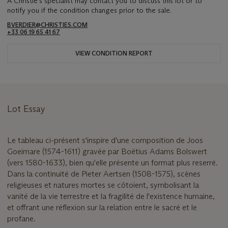
A Christie's specialist may contact you to discuss this lot or to
notify you if the condition changes prior to the sale.
BVERDIER@CHRISTIES.COM
+33 06 19 65 41 67
VIEW CONDITION REPORT
Lot Essay
Le tableau ci-présent s'inspire d'une composition de Joos
Goeimare (1574-1611) gravée par Boëtius Adams Bolswert
(vers 1580-1633), bien qu'elle présente un format plus reserré.
Dans la continuité de Pieter Aertsen (1508-1575), scènes
religieuses et natures mortes se côtoient, symbolisant la
vanité de la vie terrestre et la fragilité de l'existence humaine,
et offrant une réflexion sur la relation entre le sacré et le
profane.