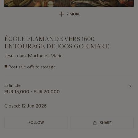
2 MORE
ÉCOLE FLAMANDE VERS 1600,
ENTOURAGE DE JOOS GOEIMARE
Jésus chez Marthe et Marie
Important
■
Post sale offsite storage
information
about
this
Estimate
lot
EUR 15,000 - EUR 20,000
Closed:
12 Jun 2026
FOLLOW
SHARE