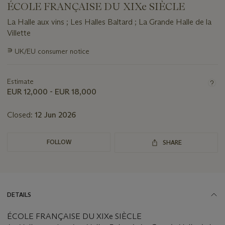
ÉCOLE FRANÇAISE DU XIXe SIÈCLE
La Halle aux vins ; Les Halles Baltard ; La Grande Halle de la
Villette
Important
∍
UK/EU consumer notice
information
about
this
Estimate
lot
EUR 12,000 - EUR 18,000
Closed:
12 Jun 2026
FOLLOW
SHARE
DETAILS
ÉCOLE FRANÇAISE DU XIXe SIÈCLE