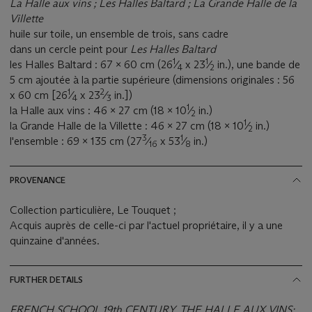
La Halle aux vins ; Les Halles Baltard ; La Grande Halle de la
Villette
huile sur toile, un ensemble de trois, sans cadre
dans un cercle peint pour
Les Halles Baltard
1
1
les Halles Baltard : 67 x 60 cm (26
⁄
x 23
⁄
in.), une bande de
4
2
5 cm ajoutée à la partie supérieure (dimensions originales : 56
1
2
x 60 cm [26
⁄
x 23
⁄
in.])
4
3
1
la Halle aux vins : 46 x 27 cm (18 x 10
⁄
in.)
2
1
la Grande Halle de la Villette : 46 x 27 cm (18 x 10
⁄
in.)
2
3
1
l'ensemble : 69 x 135 cm (27
⁄
x 53
⁄
in.)
16
8
PROVENANCE
Collection particulière, Le Touquet ;
Acquis auprès de celle-ci par l'actuel propriétaire, il y a une
quinzaine d'années.
FURTHER DETAILS
FRENCH SCHOOL 19th CENTURY, THE HALLE AUX VINS;