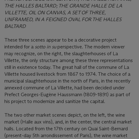
THE HALLES BALTARD; THE GRANDE HALLE DE LA
VILLETTE, OIL ON CANVAS, A SET OF THREE,
UNFRAMED, IN A FEIGNED OVAL FOR THE HALLES
BALTARD
These three scenes appear to be a decorative project
intended for a
sotto in su
perspective. The modern viewer
may recognize, on the right, the slaughterhouses of La
Villette, the only structure among these three representations
still in existence today. The great hall of the commune of La
Villette housed livestock from 1867 to 1974. The choice of a
municipal slaughterhouse in the north of Paris, in the recently
annexed commune of La Villette, had been decided under
Prefect Georges-Eugène Haussmann (1809-1891) as part of
his project to modernize and sanitize the capital.
The two other market scenes depict, on the left, the wine
market (Halle aux vins), and, in the center, the central market
halls. Located from the 17th century on Quai Saint-Bernard
(present-day 5th arrondissement of Paris), the wine market