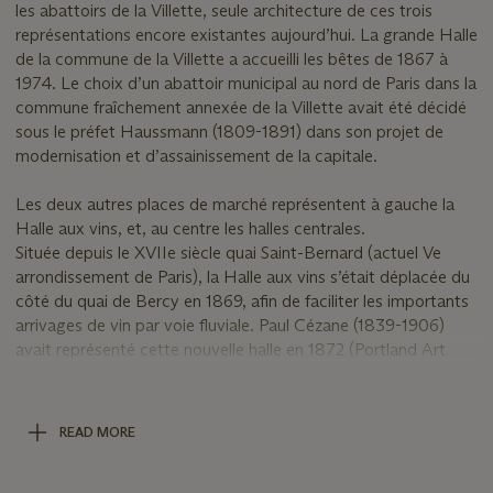
les abattoirs de la Villette, seule architecture de ces trois
représentations encore existantes aujourd’hui. La grande Halle
de la commune de la Villette a accueilli les bêtes de 1867 à
1974. Le choix d’un abattoir municipal au nord de Paris dans la
commune fraîchement annexée de la Villette avait été décidé
sous le préfet Haussmann (1809-1891) dans son projet de
modernisation et d’assainissement de la capitale.
Les deux autres places de marché représentent à gauche la
Halle aux vins, et, au centre les halles centrales.
Située depuis le XVIIe siècle quai Saint-Bernard (actuel Ve
arrondissement de Paris), la Halle aux vins s’était déplacée du
côté du quai de Bercy en 1869, afin de faciliter les importants
arrivages de vin par voie fluviale. Paul Cézane (1839-1906)
avait représenté cette nouvelle halle en 1872 (Portland Art
Museum, inv. 1999.25).
Enfin, au centre, on reconnaît les halles centrales de Paris,
dites 'Halles Baltard', construites dans leur forme métallique à
READ MORE
partir de 1857 pour être accompagnées des derniers pavillons
en 1874. La peinture présente les escaliers qui conduisaient au