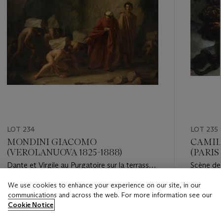
LOT 234
LOT 235
MONDINI GIACOMO
CAMIL
(VEROLANUOVA 1825-1888)
(PARIS 
Dante et Virgile au Purgatoire sur la terrasse
Scène de 
de l'orgueil
We use cookies to enhance your experience on our site, in our
Estimate
Estimate
communications and across the web. For more information see our
EUR 20,000 - EUR 30,000
EUR 15,0
Cookie Notice
Closed
Closed