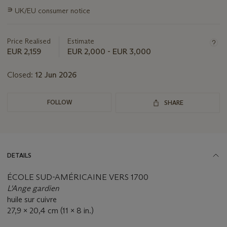
information
∍
UK/EU consumer notice
about
this
lot
Price Realised
Estimate
EUR 2,159
EUR 2,000 - EUR 3,000
Closed:
12 Jun 2026
FOLLOW
SHARE
DETAILS
ÉCOLE SUD-AMÉRICAINE VERS 1700
L'Ange gardien
huile sur cuivre
27,9 x 20,4 cm (11 x 8 in.)