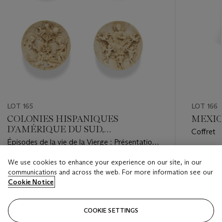
LOT 165
LOT 166
COLONIES HISPANIQUES
MEXIQ
D'AMÉRIQUE DU SUD,
Coffret
PROBABLEMENT QUITO, XVIIIE
Épisodes de la vie de la Vierge : Présentation
SIÈCLE
de Marie au Temple, Visitation, Nativité et
Estimate
We use cookies to enhance your experience on our site, in our
Assomption
Estimate
EUR 6,0
communications and across the web. For more information see our
EUR 7,000 - EUR 10,000
Cookie Notice
Closed
Closed
COOKIE SETTINGS
FOLLOW