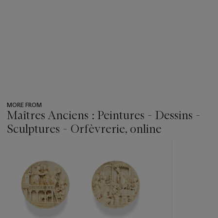
MORE FROM
Maîtres Anciens : Peintures - Dessins -
Sculptures - Orfèvrerie, online
???
-
item_current_of_total_txt