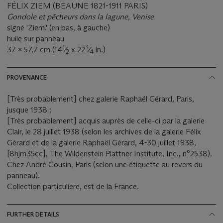
FÉLIX ZIEM (BEAUNE 1821-1911 PARIS)
Gondole et pêcheurs dans la lagune, Venise
signé 'Ziem.' (en bas, à gauche)
huile sur panneau
1
3
37 x 57,7 cm (14
⁄
x 22
⁄
in.)
2
4
PROVENANCE
[Très probablement] chez galerie Raphaël Gérard, Paris,
jusque 1938 ;
[Très probablement] acquis auprès de celle-ci par la galerie
Clair, le 28 juillet 1938 (selon les archives de la galerie Félix
Gérard et de la galerie Raphaël Gérard, 4-30 juillet 1938,
[8hjm35cc], The Wildenstein Plattner Institute, Inc., n°2538).
Chez André Cousin, Paris (selon une étiquette au revers du
panneau).
Collection particulière, est de la France.
FURTHER DETAILS