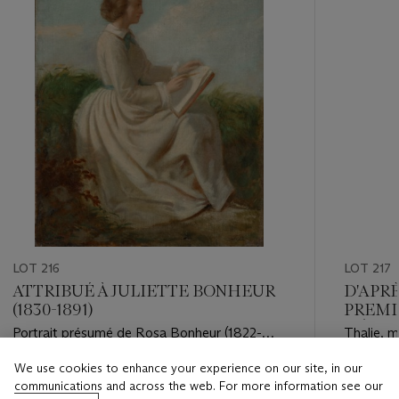
LOT 216
LOT 217
ATTRIBUÉ À JULIETTE BONHEUR
D'APRÈ
(1830-1891)
PREMI
SIÈCL
Portrait présumé de Rosa Bonheur (1822-
Thalie, 
1899) dessinant dans un paysage
We use cookies to enhance your experience on our site, in our
Estimate
Estimate
communications and across the web. For more information see our
EUR 10,000 - EUR 15,000
EUR 6,0