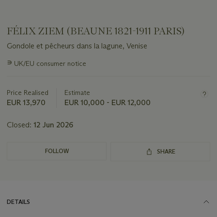
FÉLIX ZIEM (BEAUNE 1821-1911 PARIS)
Gondole et pêcheurs dans la lagune, Venise
Important
∍
UK/EU consumer notice
information
about
this
Price Realised
Estimate
lot
EUR 13,970
EUR 10,000 - EUR 12,000
Closed:
12 Jun 2026
FOLLOW
SHARE
DETAILS