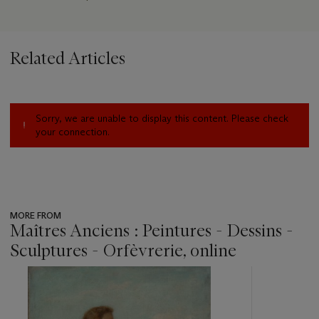
Related Articles
Sorry, we are unable to display this content. Please check
your connection.
MORE FROM
Maîtres Anciens : Peintures - Dessins -
Sculptures - Orfèvrerie, online
???
-
item_current_of_total_txt