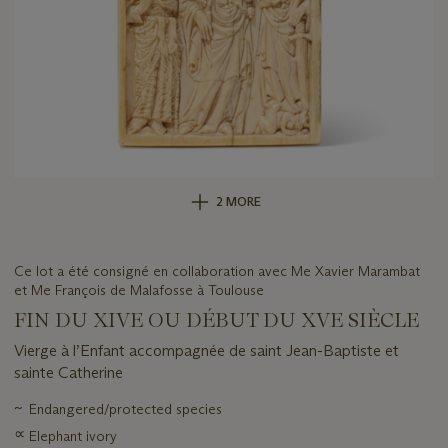
2 MORE
Ce lot a été consigné en collaboration avec Me Xavier Marambat
et Me François de Malafosse à Toulouse
FIN DU XIVE OU DÉBUT DU XVE SIÈCLE
Vierge à l’Enfant accompagnée de saint Jean-Baptiste et
sainte Catherine
Important
~
Endangered/protected species
information
∝
Elephant ivory
about