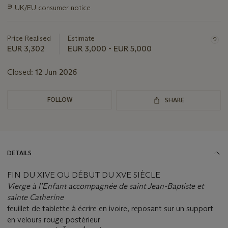
this
∍
UK/EU consumer notice
lot
Price Realised
Estimate
EUR 3,302
EUR 3,000 - EUR 5,000
Closed:
12 Jun 2026
FOLLOW
SHARE
DETAILS
FIN DU XIVE OU DÉBUT DU XVE SIÈCLE
Vierge à l’Enfant accompagnée de saint Jean-Baptiste et
sainte Catherine
feuillet de tablette à écrire en ivoire, reposant sur un support
en velours rouge postérieur