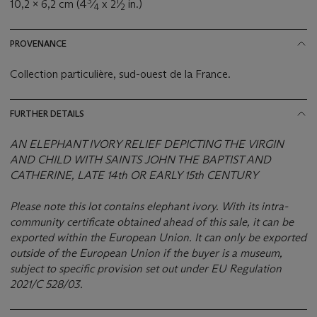
3
1
10,2 x 6,2 cm (4
⁄
x 2
⁄
in.)
4
2
PROVENANCE
Collection particulière, sud-ouest de la France.
FURTHER DETAILS
AN ELEPHANT IVORY RELIEF DEPICTING THE VIRGIN
AND CHILD WITH SAINTS JOHN THE BAPTIST AND
CATHERINE, LATE 14th OR EARLY 15th CENTURY
Please note this lot contains elephant ivory. With its intra-
community certificate obtained ahead of this sale, it can be
exported within the European Union. It can only be exported
outside of the European Union if the buyer is a museum,
subject to specific provision set out under EU Regulation
2021/C 528/03.