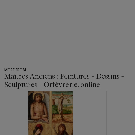
MORE FROM
Maîtres Anciens : Peintures - Dessins -
Sculptures - Orfèvrerie, online
???
-
item_current_of_total_txt