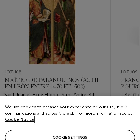
LOT 108
LOT 109
MAÎTRE DE PALANQUINOS (ACTIF
FRANC
EN LEÓN ENTRE 1470 ET 1500)
BOURG
SIÈCL
Saint Jean et Ecce Homo ; Saint André et la
Tête d'
Crucifixion
We use cookies to enhance your experience on our site, in our
Estimate
Estimate
communications and across the web. For more information see our
EUR 30,000 - EUR 50,000
EUR 12,0
Cookie Notice
Closed
Closed
COOKIE SETTINGS