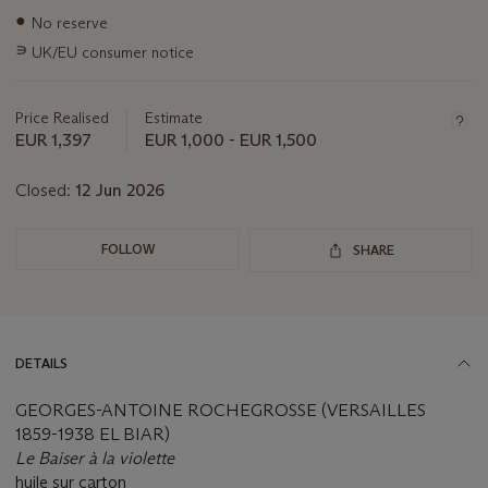
Important
●
No reserve
information
∍
UK/EU consumer notice
about
this
lot
Price Realised
Estimate
EUR 1,397
EUR 1,000 - EUR 1,500
Closed:
12 Jun 2026
FOLLOW
SHARE
DETAILS
GEORGES-ANTOINE ROCHEGROSSE (VERSAILLES
1859-1938 EL BIAR)
Le Baiser à la violette
huile sur carton